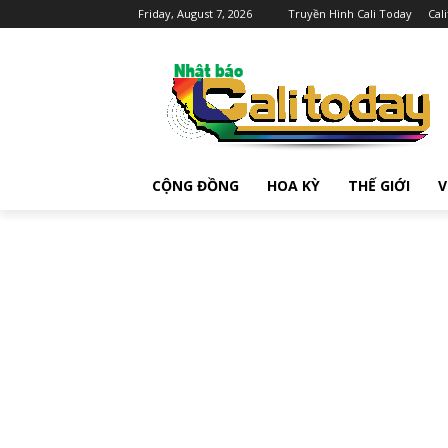
Friday, August 7, 2026
Truyền Hình Cali Today
Cal
CỘNG ĐỒNG
HOA KỲ
THẾ GIỚI
V