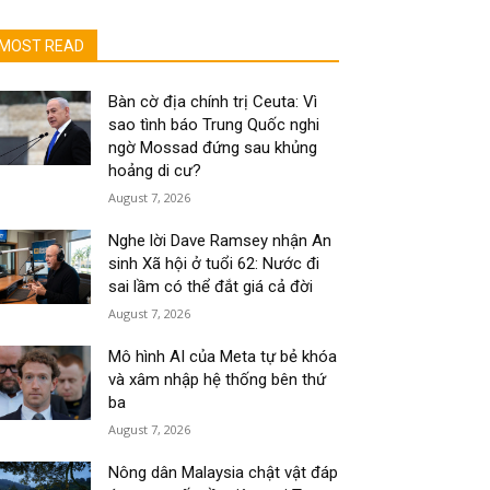
MOST READ
Bàn cờ địa chính trị Ceuta: Vì
sao tình báo Trung Quốc nghi
ngờ Mossad đứng sau khủng
hoảng di cư?
August 7, 2026
Nghe lời Dave Ramsey nhận An
sinh Xã hội ở tuổi 62: Nước đi
sai lầm có thể đắt giá cả đời
August 7, 2026
Mô hình AI của Meta tự bẻ khóa
và xâm nhập hệ thống bên thứ
ba
August 7, 2026
Nông dân Malaysia chật vật đáp