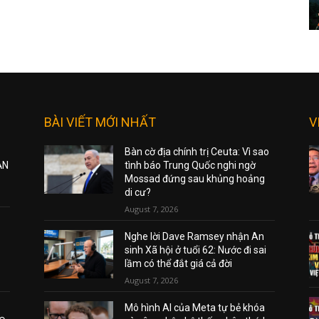
BÀI VIẾT MỚI NHẤT
V
Bàn cờ địa chính trị Ceuta: Vì sao
ẠN
tình báo Trung Quốc nghi ngờ
Mossad đứng sau khủng hoảng
di cư?
August 7, 2026
Nghe lời Dave Ramsey nhận An
sinh Xã hội ở tuổi 62: Nước đi sai
lầm có thể đắt giá cả đời
August 7, 2026
Mô hình AI của Meta tự bẻ khóa