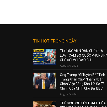
TIN HOT TRONG NGÀY
THƯỢNG VIỆN DÂN CHỦ ĐƯA
LUẬT CẤM BỘ QUỐC PHÒNG H
CHẾ ĐỐI VỚI BÁO CHÍ
August 6, 2026
Ông Trump Đã Tuyên Bố “Tình
Trạng Khẩn Cấp” Nhằm Ngăn
Chặn Việc Công Khai Hồ Sơ Tài
Chính Của Mình Cho Đài BBC
August 5, 2026
THẾ GIỚI GỌI CHÍNH SÁCH CỦA