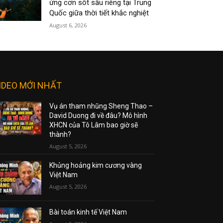
ứng cơn sốt sầu riêng tại Trung
Quốc giữa thời tiết khắc nghiệt
August 6, 2026
IDEO MỚI NHẤT
Vụ án tham nhũng Sheng Thao –
David Duong đi về đâu? Mô hình
XHCN của Tô Lâm bao giờ sẽ
thành?
August 5, 2026
Khủng hoảng kim cương vàng
Việt Nam
August 5, 2026
Bài toán kinh tế Việt Nam