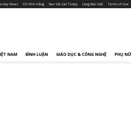
itoday News
Cõi Vĩnh Hằng
Rao Vặt Cali Today
Làng Báo Việt
Terms of Use
IỆT NAM
BÌNH LUẬN
GIÁO DỤC & CÔNG NGHỆ
PHỤ N