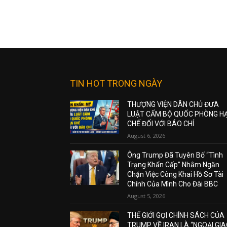
TIN HOT TRONG NGÀY
THƯỢNG VIỆN DÂN CHỦ ĐƯA
LUẬT CẤM BỘ QUỐC PHÒNG H
CHẾ ĐỐI VỚI BÁO CHÍ
August 6, 2026
Ông Trump Đã Tuyên Bố “Tình
Trạng Khẩn Cấp” Nhằm Ngăn
Chặn Việc Công Khai Hồ Sơ Tài
Chính Của Mình Cho Đài BBC
August 5, 2026
THẾ GIỚI GỌI CHÍNH SÁCH CỦA
TRUMP VỀ IRAN LÀ “NGOẠI GI