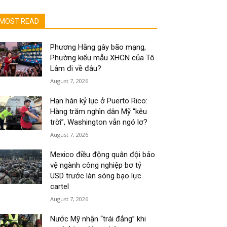
MOST READ
Phương Hằng gây bão mạng,
Phường kiểu mẫu XHCN của Tô
Lâm đi về đâu?
August 7, 2026
Hạn hán kỷ lục ở Puerto Rico:
Hàng trăm nghìn dân Mỹ “kêu
trời”, Washington vẫn ngó lơ?
August 7, 2026
Mexico điều động quân đội bảo
vệ ngành công nghiệp bơ tỷ
USD trước làn sóng bạo lực
cartel
August 7, 2026
Nước Mỹ nhận “trái đắng” khi