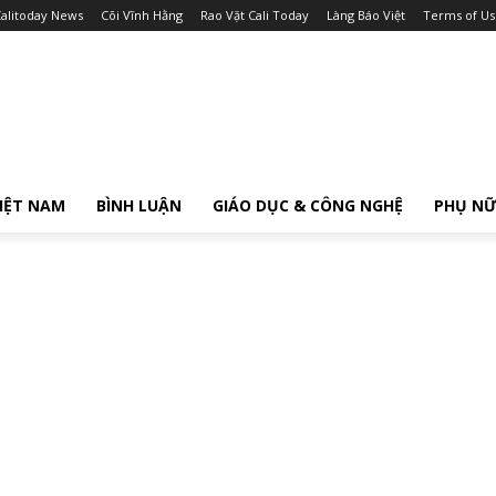
alitoday News
Cõi Vĩnh Hằng
Rao Vặt Cali Today
Làng Báo Việt
Terms of Us
IỆT NAM
BÌNH LUẬN
GIÁO DỤC & CÔNG NGHỆ
PHỤ N