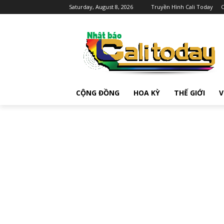
Saturday, August 8, 2026
Truyền Hình Cali Today
C
CỘNG ĐỒNG
HOA KỲ
THẾ GIỚI
V