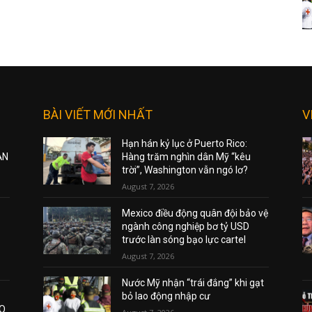
BÀI VIẾT MỚI NHẤT
V
Hạn hán kỷ lục ở Puerto Rico:
ẠN
Hàng trăm nghìn dân Mỹ “kêu
trời”, Washington vẫn ngó lơ?
August 7, 2026
Mexico điều động quân đội bảo vệ
ngành công nghiệp bơ tỷ USD
trước làn sóng bạo lực cartel
August 7, 2026
Nước Mỹ nhận “trái đắng” khi gạt
bỏ lao động nhập cư
AO