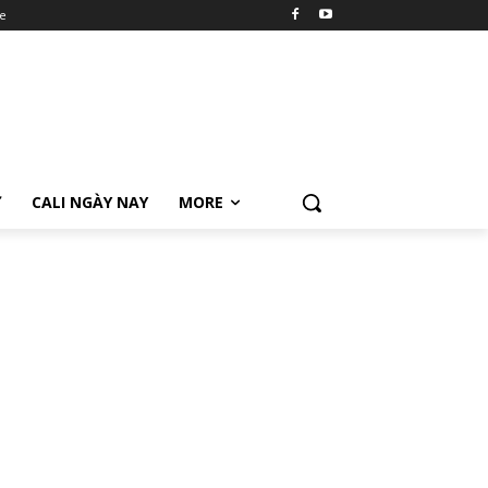
e
Ữ
CALI NGÀY NAY
MORE