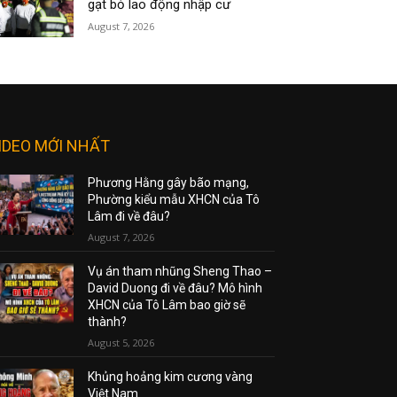
gạt bỏ lao động nhập cư
August 7, 2026
IDEO MỚI NHẤT
Phương Hằng gây bão mạng,
Phường kiểu mẫu XHCN của Tô
Lâm đi về đâu?
August 7, 2026
Vụ án tham nhũng Sheng Thao –
David Duong đi về đâu? Mô hình
XHCN của Tô Lâm bao giờ sẽ
thành?
August 5, 2026
Khủng hoảng kim cương vàng
Việt Nam