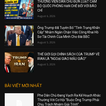
THƯỢNG VIỆN DÂN CHỦ ĐƯA LUẬT CẤM
BỘ QUỐC PHÒNG HẠN CHẾ ĐỐI VỚI BÁO
CHÍ
August 6, 2026
Ông Trump Đã Tuyên Bố “Tình Trạng Khẩn
Cấp” Nhằm Ngăn Chặn Việc Công Khai Hồ
Sơ Tài Chính Của Mình Cho Đài BBC
August 5, 2026
THẾ GIỚI GỌI CHÍNH SÁCH CỦA TRUMP VỀ
IRAN LÀ “NGOẠI GIAO MẪU GIÁO”
August 5, 2026
BÀI VIẾT MỚI NHẤT
Phe Dân Chủ Đang Vạch Ra Kế Hoạch Khác
Thường Với Cơ Hội “Buộc Ông Trump Phải
Chịu Trách Nhiệm Giải Trình”.