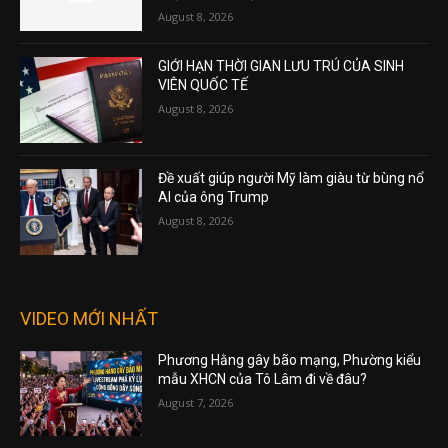
August 8, 2026
GIỚI HẠN THỜI GIAN LƯU TRÚ CỦA SINH
VIÊN QUỐC TẾ
August 8, 2026
Đề xuất giúp người Mỹ làm giàu từ bùng nổ
AI của ông Trump
August 8, 2026
VIDEO MỚI NHẤT
Phương Hằng gây bão mạng, Phường kiểu
mẫu XHCN của Tô Lâm đi về đâu?
August 7, 2026