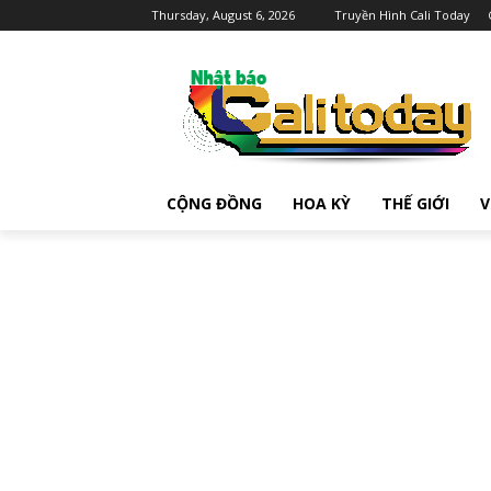
Thursday, August 6, 2026
Truyền Hình Cali Today
CỘNG ĐỒNG
HOA KỲ
THẾ GIỚI
V