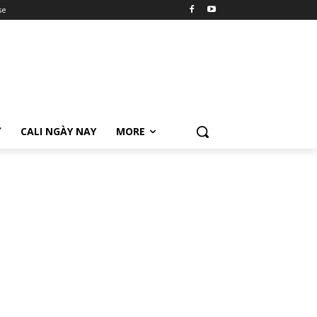
se
Ữ
CALI NGÀY NAY
MORE