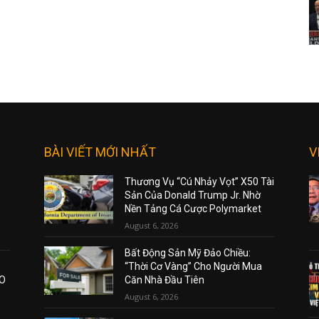
BÀI VIẾT MỚI NHẤT
V
Thương Vụ “Cú Nhảy Vọt” X50 Tài
Sản Của Donald Trump Jr. Nhờ
Nền Tảng Cá Cược Polymarket
August 6, 2026
Bất Động Sản Mỹ Đảo Chiều:
“Thời Cơ Vàng” Cho Người Mua
AO
Căn Nhà Đầu Tiên
August 6, 2026