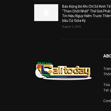
Báo Động Đỏ Khi Chỉ Số Kinh Tế
“Then Chốt Nhất” Thế Giới Phát
Tín Hiệu Nguy Hiểm Trước Thề
bầu Cử Giữa Kỳ
August 5, 2026
AB
Tra
Thôn
Tòa 
Tel:
Cont