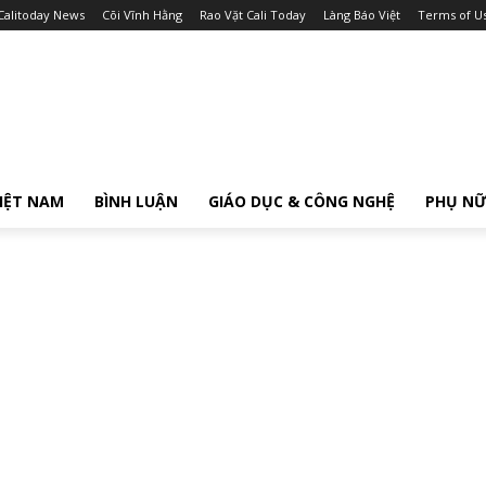
Calitoday News
Cõi Vĩnh Hằng
Rao Vặt Cali Today
Làng Báo Việt
Terms of U
IỆT NAM
BÌNH LUẬN
GIÁO DỤC & CÔNG NGHỆ
PHỤ N