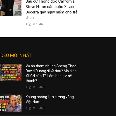
Bầu cử Thống đốc California:
Steve Hilton cáo buộc Xavier
Becerra gây nguy hiểm cho trẻ
di cư
August 6, 2026
IDEO MỚI NHẤT
Vụ án tham nhũng Sheng Thao –
David Duong đi về đâu? Mô hình
XHCN của Tô Lâm bao giờ sẽ
thành?
August 5, 2026
Khủng hoảng kim cương vàng
Việt Nam
August 5, 2026