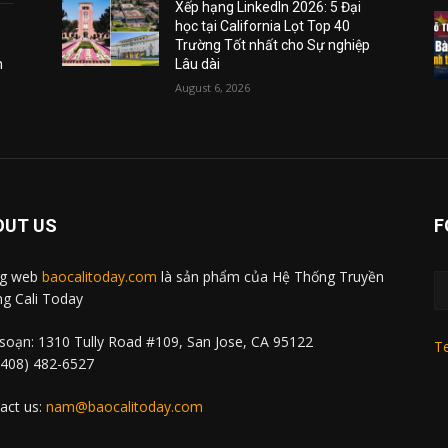
Xếp hạng LinkedIn 2026: 5 Đại
học tại California Lọt Top 40
Trường Tốt nhất cho Sự nghiệp
m
Lâu dài
August 6, 2026
OUT US
F
ng web
baocalitoday.com
là sản phẩm của Hệ Thống Truyền
g Cali Today
soạn: 1310 Tully Road #109, San Jose, CA 95122
Te
 (408) 482-6527
act us:
nam@baocalitoday.com