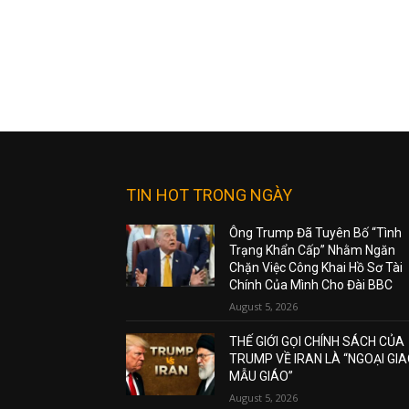
TIN HOT TRONG NGÀY
Ông Trump Đã Tuyên Bố “Tình
Trạng Khẩn Cấp” Nhằm Ngăn
Chặn Việc Công Khai Hồ Sơ Tài
Chính Của Mình Cho Đài BBC
August 5, 2026
THẾ GIỚI GỌI CHÍNH SÁCH CỦA
TRUMP VỀ IRAN LÀ “NGOẠI GI
MẪU GIÁO”
August 5, 2026