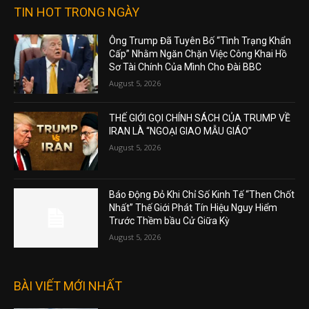
TIN HOT TRONG NGÀY
Ông Trump Đã Tuyên Bố “Tình Trạng Khẩn
Cấp” Nhằm Ngăn Chặn Việc Công Khai Hồ
Sơ Tài Chính Của Mình Cho Đài BBC
August 5, 2026
THẾ GIỚI GỌI CHÍNH SÁCH CỦA TRUMP VỀ
IRAN LÀ “NGOẠI GIAO MẪU GIÁO”
August 5, 2026
Báo Động Đỏ Khi Chỉ Số Kinh Tế “Then Chốt
Nhất” Thế Giới Phát Tín Hiệu Nguy Hiểm
Trước Thềm bầu Cử Giữa Kỳ
August 5, 2026
BÀI VIẾT MỚI NHẤT