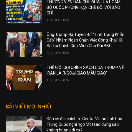
THƯỢNG VIỆN DÂN CHỦ ĐƯA LUẬT CẤM
BỘ QUỐC PHÒNG HẠN CHẾ ĐỐI VỚI BÁO
CHÍ
August 6, 2026
Ông Trump Đã Tuyên Bố “Tình Trạng Khẩn
Cấp” Nhằm Ngăn Chặn Việc Công Khai Hồ
Sơ Tài Chính Của Mình Cho Đài BBC
August 5, 2026
THẾ GIỚI GỌI CHÍNH SÁCH CỦA TRUMP VỀ
IRAN LÀ “NGOẠI GIAO MẪU GIÁO”
August 5, 2026
BÀI VIẾT MỚI NHẤT
Bàn cờ địa chính trị Ceuta: Vì sao tình báo
Trung Quốc nghi ngờ Mossad đứng sau
khủng hoảng di cư?