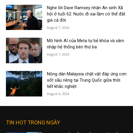
Nghe lời Dave Ramsey nhận An sinh Xã
hội ở tuổi 62: Nước đi sai lầm có thể đắt
giá cả đời
August 7, 2026
Mô hình AI của Meta tự bẻ khóa và xâm
nhập hệ thống bên thứ ba
August 7, 2026
Nông dân Malaysia chật vật đáp ứng cơn
sốt sầu riêng tại Trung Quốc giữa thời
tiết khắc nghiệt
August 6, 2026
TIN HOT TRONG NGÀY