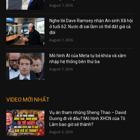
August 7, 2026
Nghe lời Dave Ramsey nhận An sinh Xã hội
ở tuổi 62: Nước đi sai lầm có thể đắt giá cả
đời
August 7, 2026
Mô hình AI của Meta tự bẻ khóa và xâm
nhập hệ thống bên thứ ba
August 7, 2026
VIDEO MỚI NHẤT
Vụ án tham nhũng Sheng Thao – David
Duong đi về đâu? Mô hình XHCN của Tô
Lâm bao giờ sẽ thành?
August 5, 2026