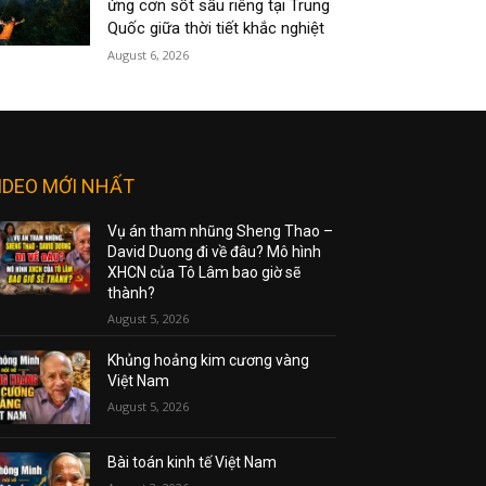
ứng cơn sốt sầu riêng tại Trung
Quốc giữa thời tiết khắc nghiệt
August 6, 2026
IDEO MỚI NHẤT
Vụ án tham nhũng Sheng Thao –
David Duong đi về đâu? Mô hình
XHCN của Tô Lâm bao giờ sẽ
thành?
August 5, 2026
Khủng hoảng kim cương vàng
Việt Nam
August 5, 2026
Bài toán kinh tế Việt Nam