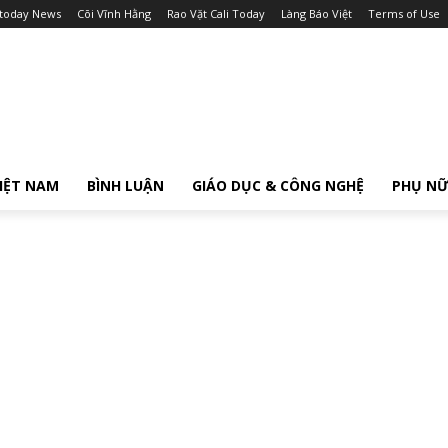
itoday News
Cõi Vĩnh Hằng
Rao Vặt Cali Today
Làng Báo Việt
Terms of Use
IỆT NAM
BÌNH LUẬN
GIÁO DỤC & CÔNG NGHỆ
PHỤ N