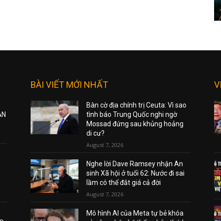
BÀI VIẾT MỚI NHẤT
V
Bàn cờ địa chính trị Ceuta: Vì sao
ẠN
tình báo Trung Quốc nghi ngờ
Mossad đứng sau khủng hoảng
di cư?
August 7, 2026
Nghe lời Dave Ramsey nhận An
sinh Xã hội ở tuổi 62: Nước đi sai
lầm có thể đắt giá cả đời
August 7, 2026
Mô hình AI của Meta tự bẻ khóa