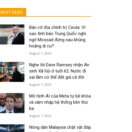
MOST READ
Bàn cờ địa chính trị Ceuta: Vì
sao tình báo Trung Quốc nghi
ngờ Mossad đứng sau khủng
hoảng di cư?
August 7, 2026
Nghe lời Dave Ramsey nhận An
sinh Xã hội ở tuổi 62: Nước đi
sai lầm có thể đắt giá cả đời
August 7, 2026
Mô hình AI của Meta tự bẻ khóa
và xâm nhập hệ thống bên thứ
ba
August 7, 2026
Nông dân Malaysia chật vật đáp