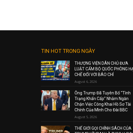
TIN HOT TRONG NGÀY
THƯỢNG VIỆN DÂN CHỦ ĐƯA
LUẬT CẤM BỘ QUỐC PHÒNG H
CHẾ ĐỐI VỚI BÁO CHÍ
August 6, 2026
Ông Trump Đã Tuyên Bố “Tình
Trạng Khẩn Cấp” Nhằm Ngăn
Chặn Việc Công Khai Hồ Sơ Tài
Chính Của Mình Cho Đài BBC
August 5, 2026
THẾ GIỚI GỌI CHÍNH SÁCH CỦA