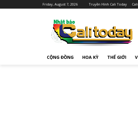
Friday, August 7, 2026
Truyền Hình Cali Today
Cal
CỘNG ĐỒNG
HOA KỲ
THẾ GIỚI
V