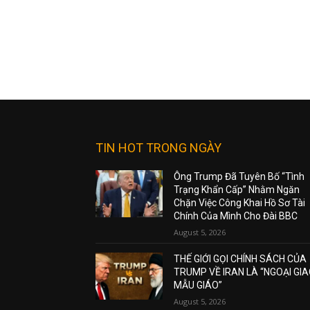
TIN HOT TRONG NGÀY
Ông Trump Đã Tuyên Bố “Tình
Trạng Khẩn Cấp” Nhằm Ngăn
Chặn Việc Công Khai Hồ Sơ Tài
Chính Của Mình Cho Đài BBC
August 5, 2026
THẾ GIỚI GỌI CHÍNH SÁCH CỦA
TRUMP VỀ IRAN LÀ “NGOẠI GI
MẪU GIÁO”
August 5, 2026