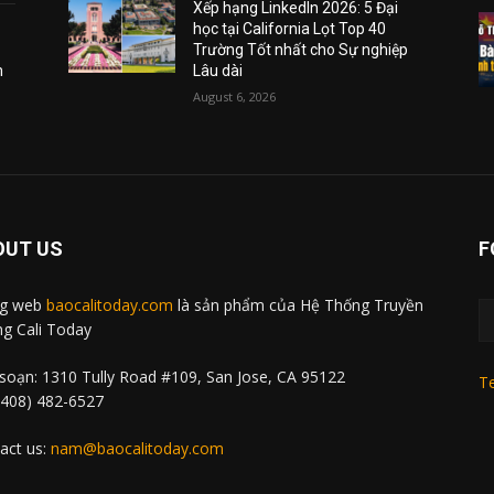
Xếp hạng LinkedIn 2026: 5 Đại
học tại California Lọt Top 40
Trường Tốt nhất cho Sự nghiệp
m
Lâu dài
August 6, 2026
OUT US
F
ng web
baocalitoday.com
là sản phẩm của Hệ Thống Truyền
g Cali Today
soạn: 1310 Tully Road #109, San Jose, CA 95122
Te
 (408) 482-6527
act us:
nam@baocalitoday.com