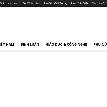
Calitoday News
Cõi Vĩnh Hằng
Rao Vặt Cali Today
Làng Báo Việt
Terms of U
IỆT NAM
BÌNH LUẬN
GIÁO DỤC & CÔNG NGHỆ
PHỤ N