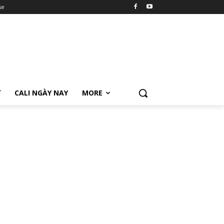
se
Ữ
CALI NGÀY NAY
MORE