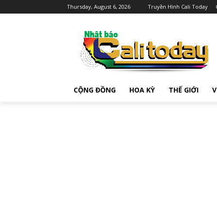
Thursday, August 6, 2026
Truyền Hình Cali Today
CỘNG ĐỒNG
HOA KỲ
THẾ GIỚI
V