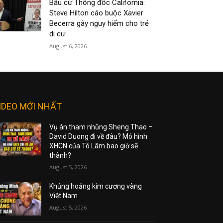
Bầu cử Thống đốc California:
Steve Hilton cáo buộc Xavier
Becerra gây nguy hiểm cho trẻ
di cư
August 6, 2026
IDEO MỚI NHẤT
Vụ án tham nhũng Sheng Thao –
David Duong đi về đâu? Mô hình
XHCN của Tô Lâm bao giờ sẽ
thành?
August 5, 2026
Khủng hoảng kim cương vàng
Việt Nam
August 5, 2026