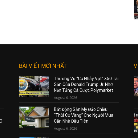
BÀI VIẾT MỚI NHẤT
V
Thương Vụ “Cú Nhảy Vọt” X50 Tài
Sản Của Donald Trump Jr. Nhờ
Nền Tảng Cá Cược Polymarket
August 6, 2026
Bất Động Sản Mỹ Đảo Chiều:
“Thời Cơ Vàng” Cho Người Mua
AO
Căn Nhà Đầu Tiên
August 6, 2026