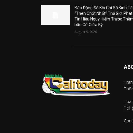
Báo Động Đỏ Khi Chỉ Số Kinh Tế
“Then Chốt Nhất” Thế Giới Phát
Tín Hiệu Nguy Hiểm Trước Thề
bầu Cử Giữa Kỳ
August 5, 2026
AB
Tra
Thôn
Tòa 
Tel:
Cont