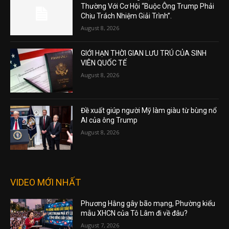
Thường Với Cơ Hội “Buộc Ông Trump Phải
Chịu Trách Nhiệm Giải Trình”.
August 8, 2026
GIỚI HẠN THỜI GIAN LƯU TRÚ CỦA SINH
VIÊN QUỐC TẾ
August 8, 2026
Đề xuất giúp người Mỹ làm giàu từ bùng nổ
AI của ông Trump
August 8, 2026
VIDEO MỚI NHẤT
Phương Hằng gây bão mạng, Phường kiểu
mẫu XHCN của Tô Lâm đi về đâu?
August 7, 2026