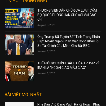
TIN HOT TRONG NGÀY
THƯỢNG VIỆN DÂN CHỦ ĐƯA LUẬT CẤM
BỘ QUỐC PHÒNG HẠN CHẾ ĐỐI VỚI BÁO
CHÍ
August 6, 2026
Ông Trump Đã Tuyên Bố “Tình Trạng Khẩn
Cấp” Nhằm Ngăn Chặn Việc Công Khai Hồ
Sơ Tài Chính Của Mình Cho Đài BBC
August 5, 2026
THẾ GIỚI GỌI CHÍNH SÁCH CỦA TRUMP VỀ
IRAN LÀ “NGOẠI GIAO MẪU GIÁO”
August 5, 2026
BÀI VIẾT MỚI NHẤT
Phe Dân Chủ Đang Vạch Ra Kế Hoạch Khác