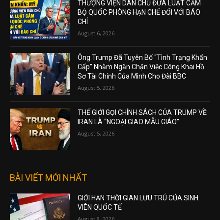
THƯỢNG VIỆN DÂN CHỦ ĐƯA LUẬT CẤM
BỘ QUỐC PHÒNG HẠN CHẾ ĐỐI VỚI BÁO
CHÍ
August 6, 2026
Ông Trump Đã Tuyên Bố “Tình Trạng Khẩn
Cấp” Nhằm Ngăn Chặn Việc Công Khai Hồ
Sơ Tài Chính Của Mình Cho Đài BBC
August 5, 2026
THẾ GIỚI GỌI CHÍNH SÁCH CỦA TRUMP VỀ
IRAN LÀ “NGOẠI GIAO MẪU GIÁO”
August 5, 2026
BÀI VIẾT MỚI NHẤT
GIỚI HẠN THỜI GIAN LƯU TRÚ CỦA SINH
VIÊN QUỐC TẾ
August 8, 2026