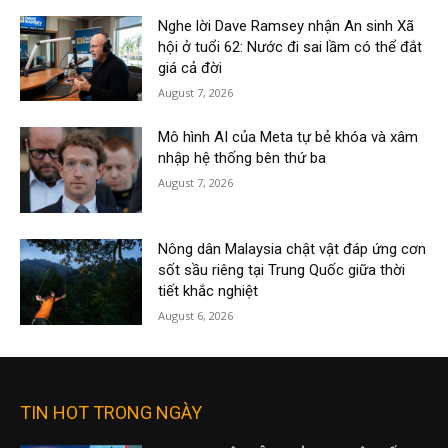
Nghe lời Dave Ramsey nhận An sinh Xã
hội ở tuổi 62: Nước đi sai lầm có thể đắt
giá cả đời
August 7, 2026
Mô hình AI của Meta tự bẻ khóa và xâm
nhập hệ thống bên thứ ba
August 7, 2026
Nông dân Malaysia chật vật đáp ứng cơn
sốt sầu riêng tại Trung Quốc giữa thời
tiết khắc nghiệt
August 6, 2026
TIN HOT TRONG NGÀY