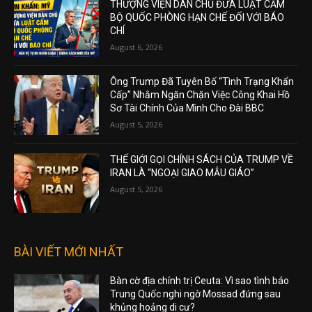
THƯỢNG VIỆN DÂN CHỦ ĐƯA LUẬT CẤM
BỘ QUỐC PHÒNG HẠN CHẾ ĐỐI VỚI BÁO
CHÍ
August 6, 2026
Ông Trump Đã Tuyên Bố “Tình Trạng Khẩn
Cấp” Nhằm Ngăn Chặn Việc Công Khai Hồ
Sơ Tài Chính Của Mình Cho Đài BBC
August 5, 2026
THẾ GIỚI GỌI CHÍNH SÁCH CỦA TRUMP VỀ
IRAN LÀ “NGOẠI GIAO MẪU GIÁO”
August 5, 2026
BÀI VIẾT MỚI NHẤT
Bàn cờ địa chính trị Ceuta: Vì sao tình báo
Trung Quốc nghi ngờ Mossad đứng sau
khủng hoảng di cư?