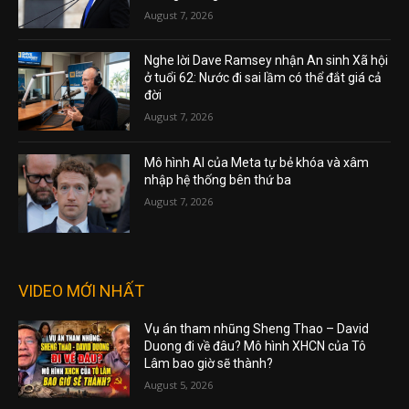
August 7, 2026
Nghe lời Dave Ramsey nhận An sinh Xã hội
ở tuổi 62: Nước đi sai lầm có thể đắt giá cả
đời
August 7, 2026
Mô hình AI của Meta tự bẻ khóa và xâm
nhập hệ thống bên thứ ba
August 7, 2026
VIDEO MỚI NHẤT
Vụ án tham nhũng Sheng Thao – David
Duong đi về đâu? Mô hình XHCN của Tô
Lâm bao giờ sẽ thành?
August 5, 2026