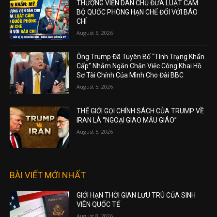
THƯỢNG VIỆN DÂN CHỦ ĐƯA LUẬT CẤM
BỘ QUỐC PHÒNG HẠN CHẾ ĐỐI VỚI BÁO
CHÍ
August 6, 2026
Ông Trump Đã Tuyên Bố “Tình Trạng Khẩn
Cấp” Nhằm Ngăn Chặn Việc Công Khai Hồ
Sơ Tài Chính Của Mình Cho Đài BBC
August 5, 2026
THẾ GIỚI GỌI CHÍNH SÁCH CỦA TRUMP VỀ
IRAN LÀ “NGOẠI GIAO MẪU GIÁO”
August 5, 2026
BÀI VIẾT MỚI NHẤT
GIỚI HẠN THỜI GIAN LƯU TRÚ CỦA SINH
VIÊN QUỐC TẾ
August 8, 2026