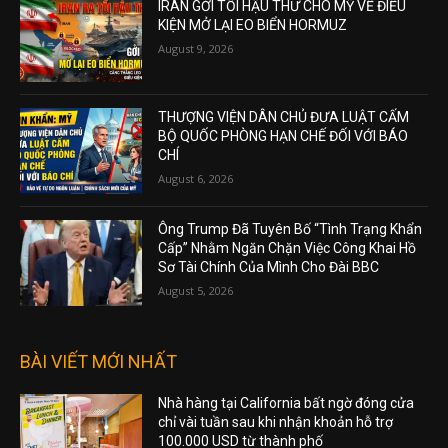
IRAN GỞI TỐI HẬU THƯ CHO MỸ VỀ ĐIỀU
KIỆN MỞ LẠI EO BIỂN HORMUZ
August 9, 2026
THƯỢNG VIỆN DÂN CHỦ ĐƯA LUẬT CẤM
BỘ QUỐC PHÒNG HẠN CHẾ ĐỐI VỚI BÁO
CHÍ
August 6, 2026
Ông Trump Đã Tuyên Bố “Tình Trạng Khẩn
Cấp” Nhằm Ngăn Chặn Việc Công Khai Hồ
Sơ Tài Chính Của Mình Cho Đài BBC
August 5, 2026
BÀI VIẾT MỚI NHẤT
Nhà hàng tại California bất ngờ đóng cửa
chỉ vài tuần sau khi nhận khoản hỗ trợ
100.000 USD từ thành phố