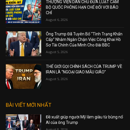
THƯỢNG VIỆN DÂN CHỦ ĐƯA LUẬT CẤM
BỘ QUỐC PHÒNG HẠN CHẾ ĐỐI VỚI BÁO
CHÍ
August 6, 2026
Ông Trump Đã Tuyên Bố “Tình Trạng Khẩn
Cấp” Nhằm Ngăn Chặn Việc Công Khai Hồ
Sơ Tài Chính Của Mình Cho Đài BBC
August 5, 2026
THẾ GIỚI GỌI CHÍNH SÁCH CỦA TRUMP VỀ
IRAN LÀ “NGOẠI GIAO MẪU GIÁO”
August 5, 2026
BÀI VIẾT MỚI NHẤT
Đề xuất giúp người Mỹ làm giàu từ bùng nổ
AI của ông Trump
August 8, 2026