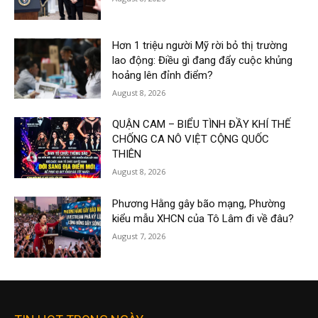
Hơn 1 triệu người Mỹ rời bỏ thị trường
lao động: Điều gì đang đẩy cuộc khủng
hoảng lên đỉnh điểm?
August 8, 2026
QUẬN CAM – BIỂU TÌNH ĐẦY KHÍ THẾ
CHỐNG CA NÔ VIỆT CỘNG QUỐC
THIÊN
August 8, 2026
Phương Hằng gây bão mạng, Phường
kiểu mẫu XHCN của Tô Lâm đi về đâu?
August 7, 2026