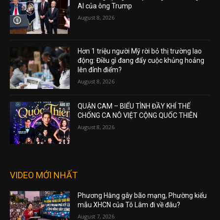
AI của ông Trump
August 8, 2026
Hơn 1 triệu người Mỹ rời bỏ thị trường lao
động: Điều gì đang đẩy cuộc khủng hoảng
lên đỉnh điểm?
August 8, 2026
QUẬN CAM – BIỂU TÌNH ĐẦY KHÍ THẾ
CHỐNG CA NÔ VIỆT CỘNG QUỐC THIÊN
August 8, 2026
VIDEO MỚI NHẤT
Phương Hằng gây bão mạng, Phường kiểu
mẫu XHCN của Tô Lâm đi về đâu?
August 7, 2026