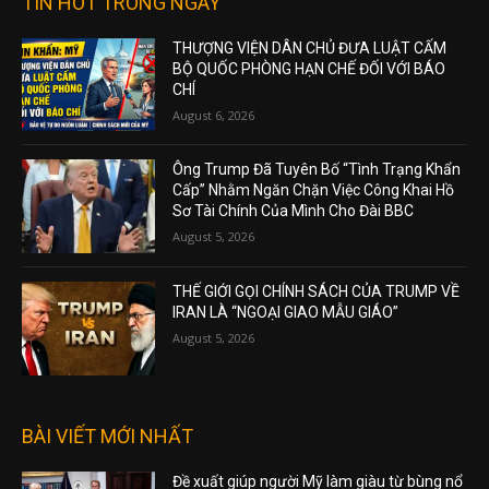
TIN HOT TRONG NGÀY
THƯỢNG VIỆN DÂN CHỦ ĐƯA LUẬT CẤM
BỘ QUỐC PHÒNG HẠN CHẾ ĐỐI VỚI BÁO
CHÍ
August 6, 2026
Ông Trump Đã Tuyên Bố “Tình Trạng Khẩn
Cấp” Nhằm Ngăn Chặn Việc Công Khai Hồ
Sơ Tài Chính Của Mình Cho Đài BBC
August 5, 2026
THẾ GIỚI GỌI CHÍNH SÁCH CỦA TRUMP VỀ
IRAN LÀ “NGOẠI GIAO MẪU GIÁO”
August 5, 2026
BÀI VIẾT MỚI NHẤT
Đề xuất giúp người Mỹ làm giàu từ bùng nổ