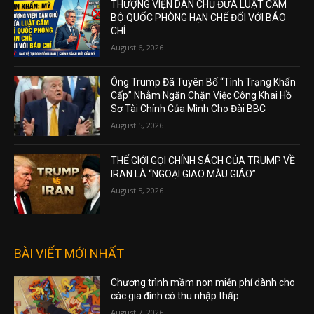
THƯỢNG VIỆN DÂN CHỦ ĐƯA LUẬT CẤM
BỘ QUỐC PHÒNG HẠN CHẾ ĐỐI VỚI BÁO
CHÍ
August 6, 2026
Ông Trump Đã Tuyên Bố “Tình Trạng Khẩn
Cấp” Nhằm Ngăn Chặn Việc Công Khai Hồ
Sơ Tài Chính Của Mình Cho Đài BBC
August 5, 2026
THẾ GIỚI GỌI CHÍNH SÁCH CỦA TRUMP VỀ
IRAN LÀ “NGOẠI GIAO MẪU GIÁO”
August 5, 2026
BÀI VIẾT MỚI NHẤT
Chương trình mầm non miễn phí dành cho
các gia đình có thu nhập thấp
August 7, 2026