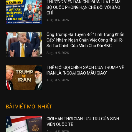
THƯỢNG VIỆN DÂN CHỦ ĐƯA LUẬT CẤM
BỘ QUỐC PHÒNG HẠN CHẾ ĐỐI VỚI BÁO
CHÍ
August 6, 2026
Ông Trump Đã Tuyên Bố “Tình Trạng Khẩn
Cấp” Nhằm Ngăn Chặn Việc Công Khai Hồ
Sơ Tài Chính Của Mình Cho Đài BBC
August 5, 2026
THẾ GIỚI GỌI CHÍNH SÁCH CỦA TRUMP VỀ
IRAN LÀ “NGOẠI GIAO MẪU GIÁO”
August 5, 2026
BÀI VIẾT MỚI NHẤT
GIỚI HẠN THỜI GIAN LƯU TRÚ CỦA SINH
VIÊN QUỐC TẾ
August 8, 2026