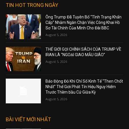
TIN HOT TRONG NGÀY
Ông Trump Đã Tuyên Bố “Tình Trạng Khẩn
Cấp” Nhằm Ngăn Chặn Việc Công Khai Hồ
Sơ Tài Chính Của Mình Cho Đài BBC
August 5, 2026
THẾ GIỚI GỌI CHÍNH SÁCH CỦA TRUMP VỀ
IRAN LÀ “NGOẠI GIAO MẪU GIÁO”
August 5, 2026
Báo Động Đỏ Khi Chỉ Số Kinh Tế “Then Chốt
Nhất” Thế Giới Phát Tín Hiệu Nguy Hiểm
Trước Thềm bầu Cử Giữa Kỳ
August 5, 2026
BÀI VIẾT MỚI NHẤT