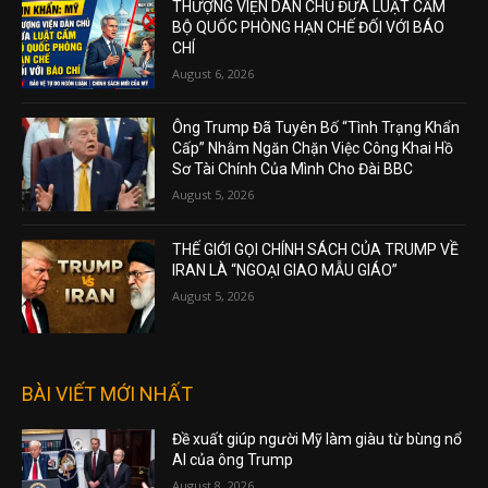
THƯỢNG VIỆN DÂN CHỦ ĐƯA LUẬT CẤM
BỘ QUỐC PHÒNG HẠN CHẾ ĐỐI VỚI BÁO
CHÍ
August 6, 2026
Ông Trump Đã Tuyên Bố “Tình Trạng Khẩn
Cấp” Nhằm Ngăn Chặn Việc Công Khai Hồ
Sơ Tài Chính Của Mình Cho Đài BBC
August 5, 2026
THẾ GIỚI GỌI CHÍNH SÁCH CỦA TRUMP VỀ
IRAN LÀ “NGOẠI GIAO MẪU GIÁO”
August 5, 2026
BÀI VIẾT MỚI NHẤT
Đề xuất giúp người Mỹ làm giàu từ bùng nổ
AI của ông Trump
August 8, 2026