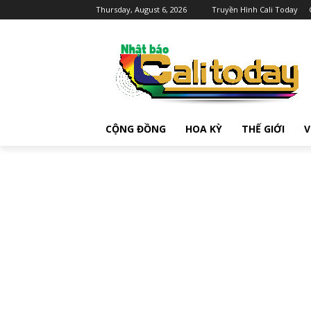
Thursday, August 6, 2026
Truyền Hình Cali Today
CỘNG ĐỒNG
HOA KỲ
THẾ GIỚI
V