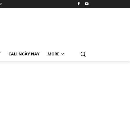
se
Ữ
CALI NGÀY NAY
MORE