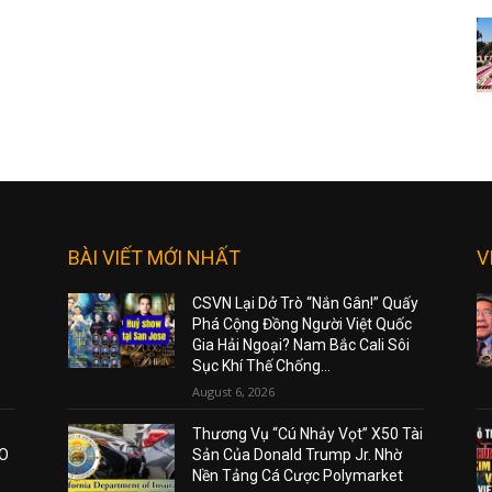
BÀI VIẾT MỚI NHẤT
V
CSVN Lại Dở Trò “Nắn Gân!” Quấy
Phá Cộng Đồng Người Việt Quốc
Gia Hải Ngoại? Nam Bắc Cali Sôi
Sục Khí Thế Chống...
August 6, 2026
Thương Vụ “Cú Nhảy Vọt” X50 Tài
AO
Sản Của Donald Trump Jr. Nhờ
Nền Tảng Cá Cược Polymarket