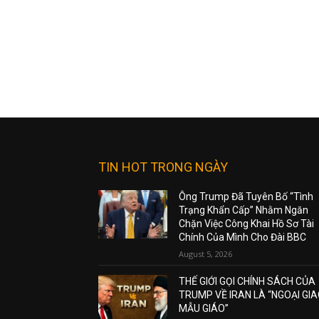
TIN HOT TRONG NGÀY
Ông Trump Đã Tuyên Bố “Tình
Trạng Khẩn Cấp” Nhằm Ngăn
Chặn Việc Công Khai Hồ Sơ Tài
Chính Của Mình Cho Đài BBC
August 5, 2026
THẾ GIỚI GỌI CHÍNH SÁCH CỦA
TRUMP VỀ IRAN LÀ “NGOẠI GI
MẪU GIÁO”