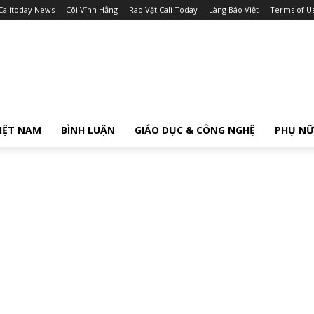
Calitoday News
Cõi Vĩnh Hằng
Rao Vặt Cali Today
Làng Báo Việt
Terms of U
IỆT NAM
BÌNH LUẬN
GIÁO DỤC & CÔNG NGHỆ
PHỤ N