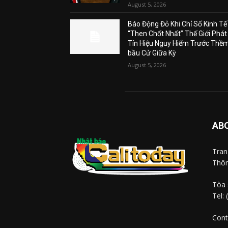
August 5, 2026
Báo Động Đỏ Khi Chỉ Số Kinh Tế
“Then Chốt Nhất” Thế Giới Phát
Tín Hiệu Nguy Hiểm Trước Thề
bầu Cử Giữa Kỳ
August 5, 2026
AB
Tra
Thôn
Tòa 
Tel:
Cont