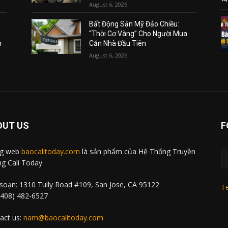
August 6, 2026
Bất Động Sản Mỹ Đảo Chiều:
“Thời Cơ Vàng” Cho Người Mua
m
Căn Nhà Đầu Tiên
August 6, 2026
OUT US
F
ng web
baocalitoday.com
là sản phẩm của Hệ Thống Truyền
g Cali Today
soạn: 1310 Tully Road #109, San Jose, CA 95122
Te
 (408) 482-6527
act us:
nam@baocalitoday.com