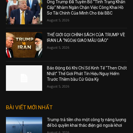
Ông Trump Đã Tuyên Bố “Tình Trạng Khẩn
Cấp” Nhằm Ngăn Chặn Việc Công Khai Hồ
Sơ Tài Chính Của Mình Cho Đài BBC
August 5, 2026
THẾ GIỚI GỌI CHÍNH SÁCH CỦA TRUMP VỀ
IRAN LÀ “NGOẠI GIAO MẪU GIÁO”
August 5, 2026
Báo Động Đỏ Khi Chỉ Số Kinh Tế “Then Chốt
Nhất” Thế Giới Phát Tín Hiệu Nguy Hiểm
Trước Thềm bầu Cử Giữa Kỳ
August 5, 2026
BÀI VIẾT MỚI NHẤT
Trump trả tiền cho một công ty năng lượng
để bỏ quyền khai thác điện gió ngoài khơi
August 6, 2026