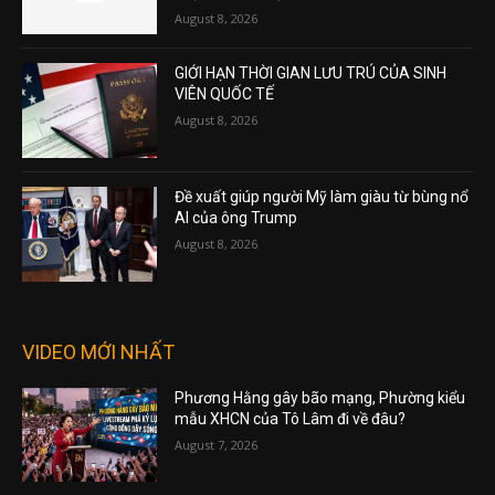
August 8, 2026
GIỚI HẠN THỜI GIAN LƯU TRÚ CỦA SINH
VIÊN QUỐC TẾ
August 8, 2026
Đề xuất giúp người Mỹ làm giàu từ bùng nổ
AI của ông Trump
August 8, 2026
VIDEO MỚI NHẤT
Phương Hằng gây bão mạng, Phường kiểu
mẫu XHCN của Tô Lâm đi về đâu?
August 7, 2026