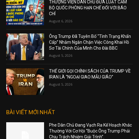
THƯỢNG VIỆN DÂN CHỦ ĐƯA LUẬT CẤM
BỘ QUỐC PHÒNG HẠN CHẾ ĐỐI VỚI BÁO
CHÍ
August 6, 2026
Ông Trump Đã Tuyên Bố “Tình Trạng Khẩn
Cấp” Nhằm Ngăn Chặn Việc Công Khai Hồ
Sơ Tài Chính Của Mình Cho Đài BBC
August 5, 2026
THẾ GIỚI GỌI CHÍNH SÁCH CỦA TRUMP VỀ
IRAN LÀ “NGOẠI GIAO MẪU GIÁO”
August 5, 2026
BÀI VIẾT MỚI NHẤT
Phe Dân Chủ Đang Vạch Ra Kế Hoạch Khác
Thường Với Cơ Hội “Buộc Ông Trump Phải
Chịu Trách Nhiệm Giải Trình”.