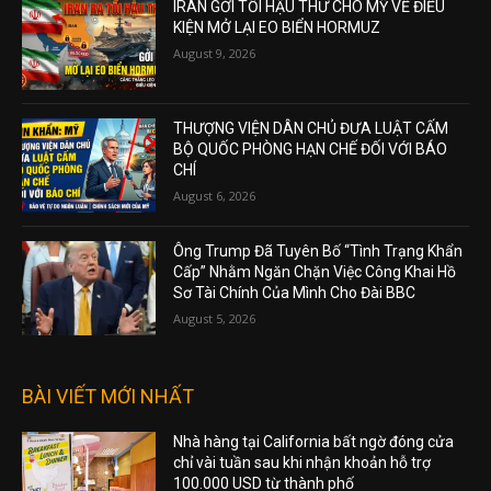
IRAN GỞI TỐI HẬU THƯ CHO MỸ VỀ ĐIỀU
KIỆN MỞ LẠI EO BIỂN HORMUZ
August 9, 2026
THƯỢNG VIỆN DÂN CHỦ ĐƯA LUẬT CẤM
BỘ QUỐC PHÒNG HẠN CHẾ ĐỐI VỚI BÁO
CHÍ
August 6, 2026
Ông Trump Đã Tuyên Bố “Tình Trạng Khẩn
Cấp” Nhằm Ngăn Chặn Việc Công Khai Hồ
Sơ Tài Chính Của Mình Cho Đài BBC
August 5, 2026
BÀI VIẾT MỚI NHẤT
Nhà hàng tại California bất ngờ đóng cửa
chỉ vài tuần sau khi nhận khoản hỗ trợ
100.000 USD từ thành phố