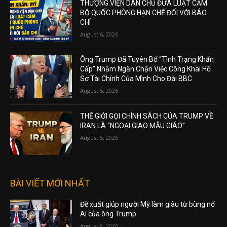
THƯỢNG VIỆN DÂN CHỦ ĐƯA LUẬT CẤM
BỘ QUỐC PHÒNG HẠN CHẾ ĐỐI VỚI BÁO
CHÍ
August 6, 2026
Ông Trump Đã Tuyên Bố “Tình Trạng Khẩn
Cấp” Nhằm Ngăn Chặn Việc Công Khai Hồ
Sơ Tài Chính Của Mình Cho Đài BBC
August 5, 2026
THẾ GIỚI GỌI CHÍNH SÁCH CỦA TRUMP VỀ
IRAN LÀ “NGOẠI GIAO MẪU GIÁO”
August 5, 2026
BÀI VIẾT MỚI NHẤT
Đề xuất giúp người Mỹ làm giàu từ bùng nổ
AI của ông Trump
August 8, 2026