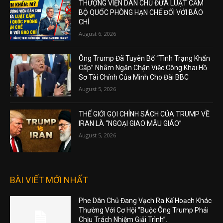
THƯỢNG VIỆN DÂN CHỦ ĐƯA LUẬT CẤM
BỘ QUỐC PHÒNG HẠN CHẾ ĐỐI VỚI BÁO
CHÍ
August 6, 2026
Ông Trump Đã Tuyên Bố “Tình Trạng Khẩn
Cấp” Nhằm Ngăn Chặn Việc Công Khai Hồ
Sơ Tài Chính Của Mình Cho Đài BBC
August 5, 2026
THẾ GIỚI GỌI CHÍNH SÁCH CỦA TRUMP VỀ
IRAN LÀ “NGOẠI GIAO MẪU GIÁO”
August 5, 2026
BÀI VIẾT MỚI NHẤT
Phe Dân Chủ Đang Vạch Ra Kế Hoạch Khác
Thường Với Cơ Hội “Buộc Ông Trump Phải
Chịu Trách Nhiệm Giải Trình”.