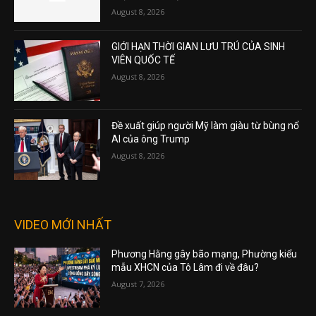
August 8, 2026
GIỚI HẠN THỜI GIAN LƯU TRÚ CỦA SINH
VIÊN QUỐC TẾ
August 8, 2026
Đề xuất giúp người Mỹ làm giàu từ bùng nổ
AI của ông Trump
August 8, 2026
VIDEO MỚI NHẤT
Phương Hằng gây bão mạng, Phường kiểu
mẫu XHCN của Tô Lâm đi về đâu?
August 7, 2026