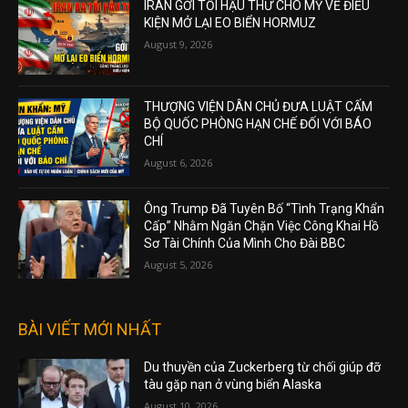
IRAN GỞI TỐI HẬU THƯ CHO MỸ VỀ ĐIỀU
KIỆN MỞ LẠI EO BIỂN HORMUZ
August 9, 2026
THƯỢNG VIỆN DÂN CHỦ ĐƯA LUẬT CẤM
BỘ QUỐC PHÒNG HẠN CHẾ ĐỐI VỚI BÁO
CHÍ
August 6, 2026
Ông Trump Đã Tuyên Bố “Tình Trạng Khẩn
Cấp” Nhằm Ngăn Chặn Việc Công Khai Hồ
Sơ Tài Chính Của Mình Cho Đài BBC
August 5, 2026
BÀI VIẾT MỚI NHẤT
Du thuyền của Zuckerberg từ chối giúp đỡ
tàu gặp nạn ở vùng biển Alaska
August 10, 2026