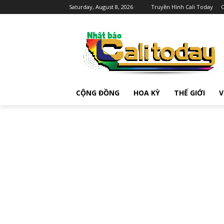
Saturday, August 8, 2026
Truyền Hình Cali Today
C
CỘNG ĐỒNG
HOA KỲ
THẾ GIỚI
V