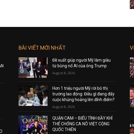
BÀI VIẾT MỚI NHẤT
V
Đề xuất giúp người Mỹ làm giàu
ẠN
từ bùng nổ AI của ông Trump
August 8, 2026
Hơn 1 triệu người Mỹ rời bỏ thị
trường lao động: Điều gì đang đẩy
cuộc khủng hoảng lên đỉnh điểm?
August 8, 2026
QUẬN CAM – BIỂU TÌNH ĐẦY KHÍ
THẾ CHỐNG CA NÔ VIỆT CỘNG
QUỐC THIÊN
AO