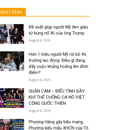
MOST READ
Đề xuất giúp người Mỹ làm giàu
từ bùng nổ AI của ông Trump
August 8, 2026
Hơn 1 triệu người Mỹ rời bỏ thị
trường lao động: Điều gì đang
đẩy cuộc khủng hoảng lên đỉnh
điểm?
August 8, 2026
QUẬN CAM – BIỂU TÌNH ĐẦY
KHÍ THẾ CHỐNG CA NÔ VIỆT
CỘNG QUỐC THIÊN
August 8, 2026
Phương Hằng gây bão mạng,
Phường kiểu mẫu XHCN của Tô