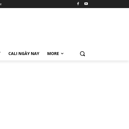
e
Ữ
CALI NGÀY NAY
MORE