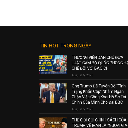
TIN HOT TRONG NGÀY
THƯỢNG VIỆN DÂN CHỦ ĐƯA
LUẬT CẤM BỘ QUỐC PHÒNG H
CHẾ ĐỐI VỚI BÁO CHÍ
August 6, 2026
Ông Trump Đã Tuyên Bố “Tình
Trạng Khẩn Cấp” Nhằm Ngăn
Chặn Việc Công Khai Hồ Sơ Tài
Chính Của Mình Cho Đài BBC
August 5, 2026
THẾ GIỚI GỌI CHÍNH SÁCH CỦA
TRUMP VỀ IRAN LÀ “NGOẠI GI