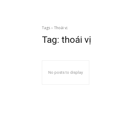
Tags
Thoái vị
Tag:
thoái vị
No posts to display