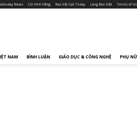
alitoday News
Cõi Vĩnh Hằng
Rao Vặt Cali Today
Làng Báo Việt
Terms of Us
IỆT NAM
BÌNH LUẬN
GIÁO DỤC & CÔNG NGHỆ
PHỤ N