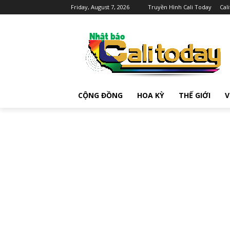
Friday, August 7, 2026
Truyền Hình Cali Today
Cal
CỘNG ĐỒNG
HOA KỲ
THẾ GIỚI
V