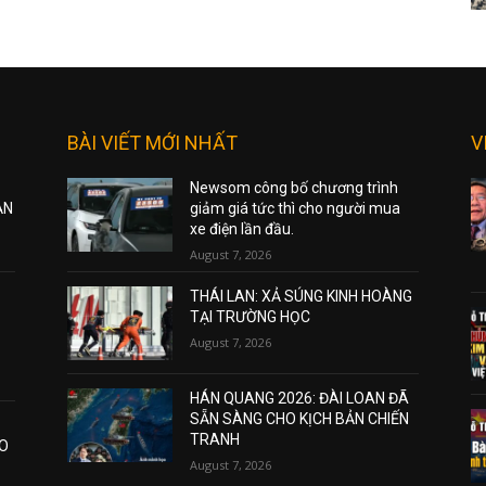
BÀI VIẾT MỚI NHẤT
V
Newsom công bố chương trình
ẠN
giảm giá tức thì cho người mua
xe điện lần đầu.
August 7, 2026
THÁI LAN: XẢ SÚNG KINH HOÀNG
TẠI TRƯỜNG HỌC
August 7, 2026
HÁN QUANG 2026: ĐÀI LOAN ĐÃ
SẴN SÀNG CHO KỊCH BẢN CHIẾN
TRANH
AO
August 7, 2026