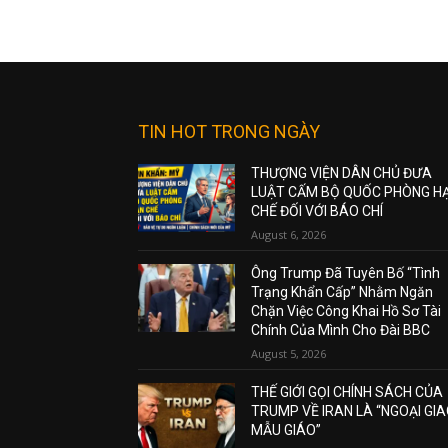
TIN HOT TRONG NGÀY
THƯỢNG VIỆN DÂN CHỦ ĐƯA
LUẬT CẤM BỘ QUỐC PHÒNG H
CHẾ ĐỐI VỚI BÁO CHÍ
August 6, 2026
Ông Trump Đã Tuyên Bố “Tình
Trạng Khẩn Cấp” Nhằm Ngăn
Chặn Việc Công Khai Hồ Sơ Tài
Chính Của Mình Cho Đài BBC
August 5, 2026
THẾ GIỚI GỌI CHÍNH SÁCH CỦA
TRUMP VỀ IRAN LÀ “NGOẠI GI
MẪU GIÁO”