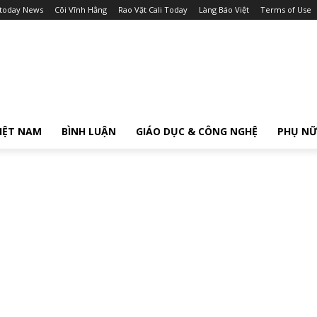
itoday News
Cõi Vĩnh Hằng
Rao Vặt Cali Today
Làng Báo Việt
Terms of Use
IỆT NAM
BÌNH LUẬN
GIÁO DỤC & CÔNG NGHỆ
PHỤ N