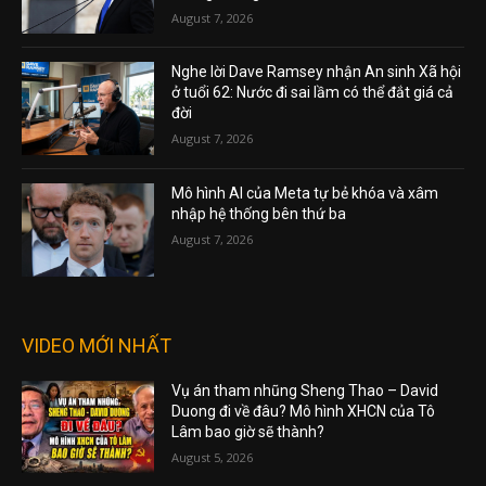
August 7, 2026
Nghe lời Dave Ramsey nhận An sinh Xã hội
ở tuổi 62: Nước đi sai lầm có thể đắt giá cả
đời
August 7, 2026
Mô hình AI của Meta tự bẻ khóa và xâm
nhập hệ thống bên thứ ba
August 7, 2026
VIDEO MỚI NHẤT
Vụ án tham nhũng Sheng Thao – David
Duong đi về đâu? Mô hình XHCN của Tô
Lâm bao giờ sẽ thành?
August 5, 2026