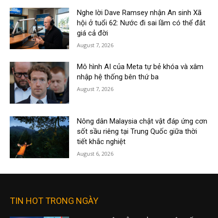
Nghe lời Dave Ramsey nhận An sinh Xã
hội ở tuổi 62: Nước đi sai lầm có thể đắt
giá cả đời
August 7, 2026
Mô hình AI của Meta tự bẻ khóa và xâm
nhập hệ thống bên thứ ba
August 7, 2026
Nông dân Malaysia chật vật đáp ứng cơn
sốt sầu riêng tại Trung Quốc giữa thời
tiết khắc nghiệt
August 6, 2026
TIN HOT TRONG NGÀY