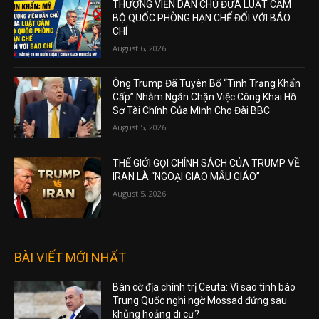
THƯỢNG VIỆN DÂN CHỦ ĐƯA LUẬT CẤM
BỘ QUỐC PHÒNG HẠN CHẾ ĐỐI VỚI BÁO
CHÍ
August 6, 2026
Ông Trump Đã Tuyên Bố “Tình Trạng Khẩn
Cấp” Nhằm Ngăn Chặn Việc Công Khai Hồ
Sơ Tài Chính Của Mình Cho Đài BBC
August 5, 2026
THẾ GIỚI GỌI CHÍNH SÁCH CỦA TRUMP VỀ
IRAN LÀ “NGOẠI GIAO MẪU GIÁO”
August 5, 2026
BÀI VIẾT MỚI NHẤT
Bàn cờ địa chính trị Ceuta: Vì sao tình báo
Trung Quốc nghi ngờ Mossad đứng sau
khủng hoảng di cư?