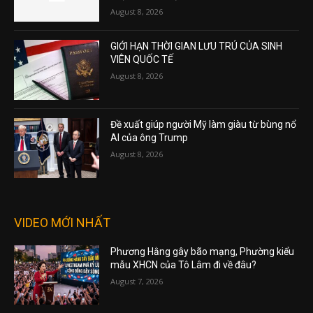
August 8, 2026
GIỚI HẠN THỜI GIAN LƯU TRÚ CỦA SINH
VIÊN QUỐC TẾ
August 8, 2026
Đề xuất giúp người Mỹ làm giàu từ bùng nổ
AI của ông Trump
August 8, 2026
VIDEO MỚI NHẤT
Phương Hằng gây bão mạng, Phường kiểu
mẫu XHCN của Tô Lâm đi về đâu?
August 7, 2026