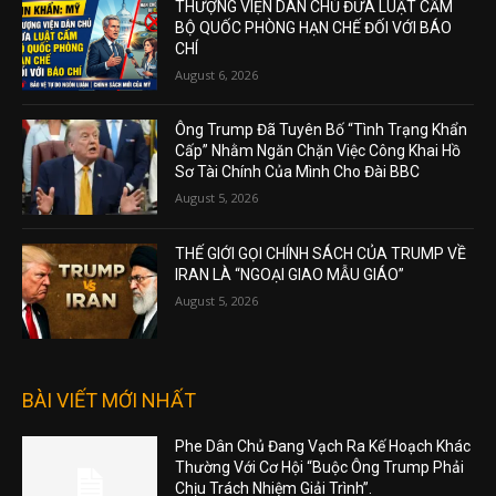
THƯỢNG VIỆN DÂN CHỦ ĐƯA LUẬT CẤM
BỘ QUỐC PHÒNG HẠN CHẾ ĐỐI VỚI BÁO
CHÍ
August 6, 2026
Ông Trump Đã Tuyên Bố “Tình Trạng Khẩn
Cấp” Nhằm Ngăn Chặn Việc Công Khai Hồ
Sơ Tài Chính Của Mình Cho Đài BBC
August 5, 2026
THẾ GIỚI GỌI CHÍNH SÁCH CỦA TRUMP VỀ
IRAN LÀ “NGOẠI GIAO MẪU GIÁO”
August 5, 2026
BÀI VIẾT MỚI NHẤT
Phe Dân Chủ Đang Vạch Ra Kế Hoạch Khác
Thường Với Cơ Hội “Buộc Ông Trump Phải
Chịu Trách Nhiệm Giải Trình”.