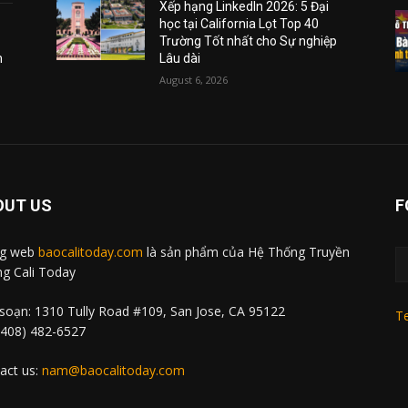
Xếp hạng LinkedIn 2026: 5 Đại
học tại California Lọt Top 40
Trường Tốt nhất cho Sự nghiệp
m
Lâu dài
August 6, 2026
OUT US
F
ng web
baocalitoday.com
là sản phẩm của Hệ Thống Truyền
g Cali Today
soạn: 1310 Tully Road #109, San Jose, CA 95122
Te
 (408) 482-6527
act us:
nam@baocalitoday.com