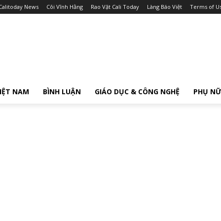
Calitoday News
Cõi Vĩnh Hằng
Rao Vặt Cali Today
Làng Báo Việt
Terms of U
IỆT NAM
BÌNH LUẬN
GIÁO DỤC & CÔNG NGHỆ
PHỤ N