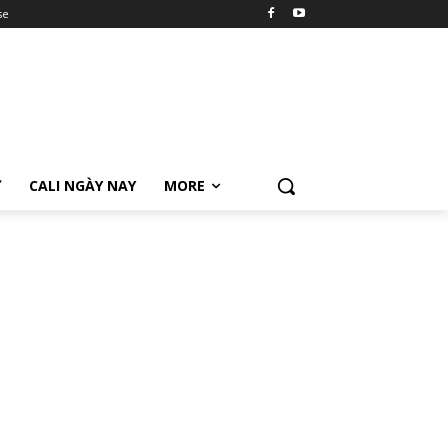
se
Ữ
CALI NGÀY NAY
MORE