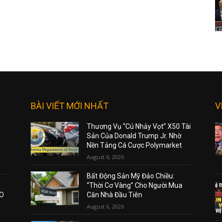
BÀI VIẾT MỚI NHẤT
V
Thương Vụ “Cú Nhảy Vọt” X50 Tài
Sản Của Donald Trump Jr. Nhờ
Nền Tảng Cá Cược Polymarket
August 6, 2026
Bất Động Sản Mỹ Đảo Chiều:
“Thời Cơ Vàng” Cho Người Mua
AO
Căn Nhà Đầu Tiên
August 6, 2026