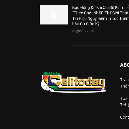
Báo Động Đỏ Khi Chỉ Số Kinh Tế
“Then Chốt Nhất” Thế Giới Phát
Tín Hiệu Nguy Hiểm Trước Thề
bầu Cử Giữa Kỳ
August 5, 2026
AB
Tra
Thôn
Tòa 
Tel:
Cont