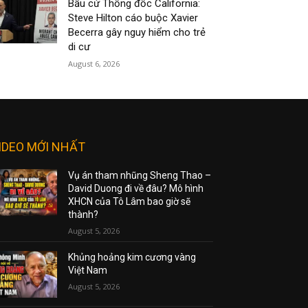
Bầu cử Thống đốc California:
Steve Hilton cáo buộc Xavier
Becerra gây nguy hiểm cho trẻ
di cư
August 6, 2026
IDEO MỚI NHẤT
Vụ án tham nhũng Sheng Thao –
David Duong đi về đâu? Mô hình
XHCN của Tô Lâm bao giờ sẽ
thành?
August 5, 2026
Khủng hoảng kim cương vàng
Việt Nam
August 5, 2026