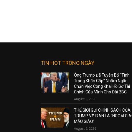
TIN HOT TRONG NGÀY
Ông Trump Đã Tuyên Bố “Tình
Trạng Khẩn Cấp” Nhằm Ngăn
Chặn Việc Công Khai Hồ Sơ Tài
Chính Của Mình Cho Đài BBC
August 5, 2026
THẾ GIỚI GỌI CHÍNH SÁCH CỦA
TRUMP VỀ IRAN LÀ “NGOẠI GI
MẪU GIÁO”
August 5, 2026