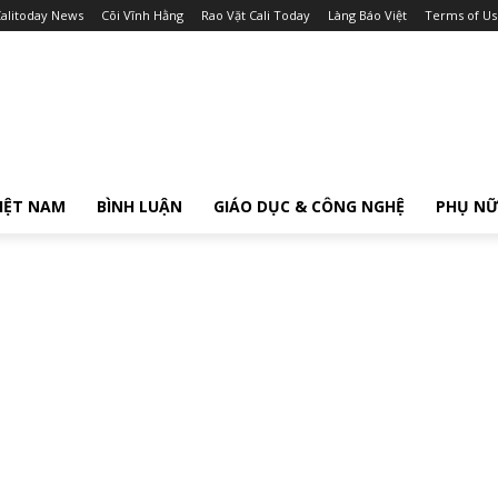
alitoday News
Cõi Vĩnh Hằng
Rao Vặt Cali Today
Làng Báo Việt
Terms of Us
IỆT NAM
BÌNH LUẬN
GIÁO DỤC & CÔNG NGHỆ
PHỤ N