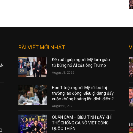
BÀI VIẾT MỚI NHẤT
V
Đề xuất giúp người Mỹ làm giàu
ẠN
từ bùng nổ AI của ông Trump
August 8, 2026
Hơn 1 triệu người Mỹ rời bỏ thị
trường lao động: Điều gì đang đẩy
cuộc khủng hoảng lên đỉnh điểm?
August 8, 2026
QUẬN CAM – BIỂU TÌNH ĐẦY KHÍ
THẾ CHỐNG CA NÔ VIỆT CỘNG
QUỐC THIÊN
AO