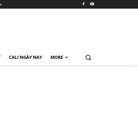
e
Ữ
CALI NGÀY NAY
MORE