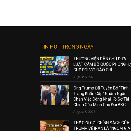
TIN HOT TRONG NGÀY
THƯỢNG VIỆN DÂN CHỦ ĐƯA
LUẬT CẤM BỘ QUỐC PHÒNG H
CHẾ ĐỐI VỚI BÁO CHÍ
August 6, 2026
Ông Trump Đã Tuyên Bố “Tình
Trạng Khẩn Cấp” Nhằm Ngăn
Chặn Việc Công Khai Hồ Sơ Tài
Chính Của Mình Cho Đài BBC
August 5, 2026
THẾ GIỚI GỌI CHÍNH SÁCH CỦA
TRUMP VỀ IRAN LÀ “NGOẠI GI