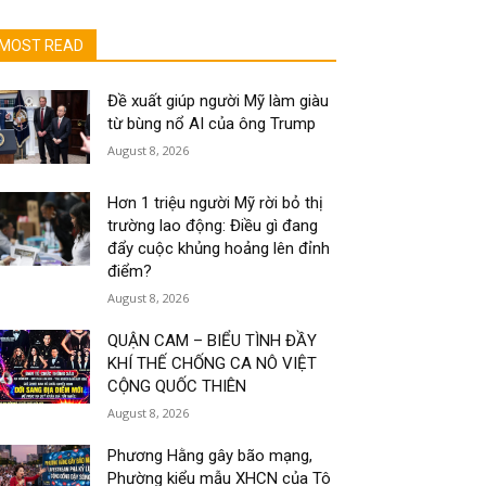
MOST READ
Đề xuất giúp người Mỹ làm giàu
từ bùng nổ AI của ông Trump
August 8, 2026
Hơn 1 triệu người Mỹ rời bỏ thị
trường lao động: Điều gì đang
đẩy cuộc khủng hoảng lên đỉnh
điểm?
August 8, 2026
QUẬN CAM – BIỂU TÌNH ĐẦY
KHÍ THẾ CHỐNG CA NÔ VIỆT
CỘNG QUỐC THIÊN
August 8, 2026
Phương Hằng gây bão mạng,
Phường kiểu mẫu XHCN của Tô