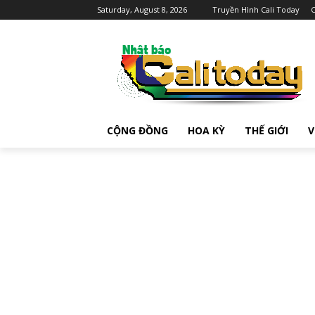
Saturday, August 8, 2026
Truyền Hình Cali Today
C
CỘNG ĐỒNG
HOA KỲ
THẾ GIỚI
V