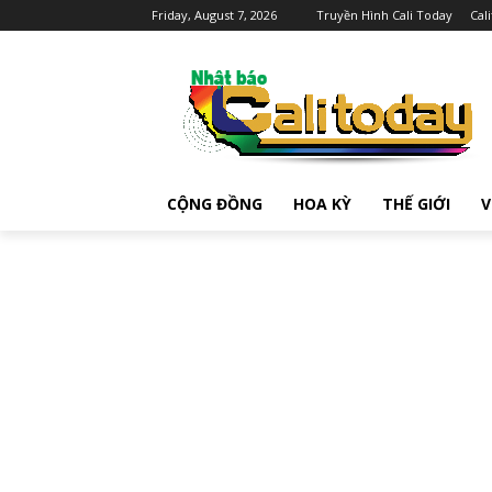
Friday, August 7, 2026
Truyền Hình Cali Today
Cal
CỘNG ĐỒNG
HOA KỲ
THẾ GIỚI
V