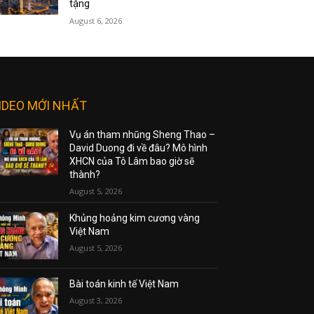
tặng
August 6, 2026
IDEO MỚI NHẤT
Vụ án tham nhũng Sheng Thao –
David Duong đi về đâu? Mô hình
XHCN của Tô Lâm bao giờ sẽ
thành?
August 5, 2026
Khủng hoảng kim cương vàng
Việt Nam
August 5, 2026
Bài toán kinh tế Việt Nam
August 3, 2026