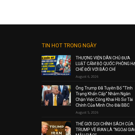
TIN HOT TRONG NGÀY
THƯỢNG VIỆN DÂN CHỦ ĐƯA
LUẬT CẤM BỘ QUỐC PHÒNG H
CHẾ ĐỐI VỚI BÁO CHÍ
August 6, 2026
Ông Trump Đã Tuyên Bố “Tình
Trạng Khẩn Cấp” Nhằm Ngăn
Chặn Việc Công Khai Hồ Sơ Tài
Chính Của Mình Cho Đài BBC
August 5, 2026
THẾ GIỚI GỌI CHÍNH SÁCH CỦA
TRUMP VỀ IRAN LÀ “NGOẠI GI