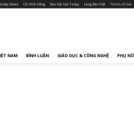
itoday News
Cõi Vĩnh Hằng
Rao Vặt Cali Today
Làng Báo Việt
Terms of Use
IỆT NAM
BÌNH LUẬN
GIÁO DỤC & CÔNG NGHỆ
PHỤ N