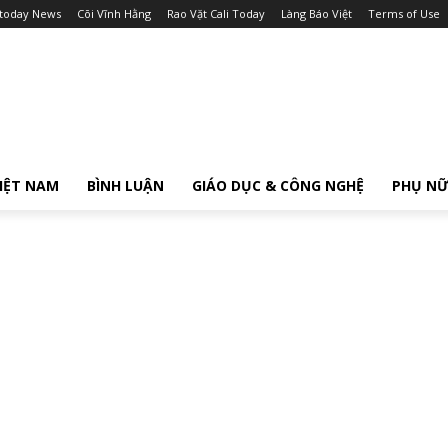
itoday News
Cõi Vĩnh Hằng
Rao Vặt Cali Today
Làng Báo Việt
Terms of Use
IỆT NAM
BÌNH LUẬN
GIÁO DỤC & CÔNG NGHỆ
PHỤ N