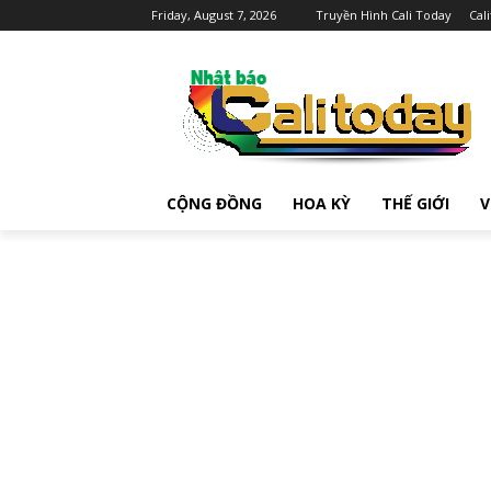
Friday, August 7, 2026
Truyền Hình Cali Today
Cal
CỘNG ĐỒNG
HOA KỲ
THẾ GIỚI
V