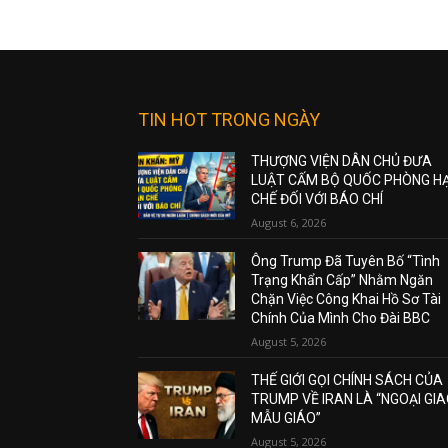
TIN HOT TRONG NGÀY
THƯỢNG VIỆN DÂN CHỦ ĐƯA
LUẬT CẤM BỘ QUỐC PHÒNG H
CHẾ ĐỐI VỚI BÁO CHÍ
August 6, 2026
Ông Trump Đã Tuyên Bố “Tình
Trạng Khẩn Cấp” Nhằm Ngăn
Chặn Việc Công Khai Hồ Sơ Tài
Chính Của Mình Cho Đài BBC
August 5, 2026
THẾ GIỚI GỌI CHÍNH SÁCH CỦA
TRUMP VỀ IRAN LÀ “NGOẠI GI
MẪU GIÁO”
August 5, 2026