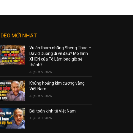
IDEO MỚI NHẤT
Vụ án tham nhũng Sheng Thao –
David Duong đi về đâu? Mô hình
XHCN của Tô Lâm bao giờ sẽ
thành?
August 5, 2026
Khủng hoảng kim cương vàng
Việt Nam
August 5, 2026
Bài toán kinh tế Việt Nam
August 3, 2026