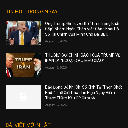
TIN HOT TRONG NGÀY
Ông Trump Đã Tuyên Bố “Tình Trạng Khẩn
Cấp” Nhằm Ngăn Chặn Việc Công Khai Hồ
Sơ Tài Chính Của Mình Cho Đài BBC
August 5, 2026
THẾ GIỚI GỌI CHÍNH SÁCH CỦA TRUMP VỀ
IRAN LÀ “NGOẠI GIAO MẪU GIÁO”
August 5, 2026
Báo Động Đỏ Khi Chỉ Số Kinh Tế “Then Chốt
Nhất” Thế Giới Phát Tín Hiệu Nguy Hiểm
Trước Thềm bầu Cử Giữa Kỳ
August 5, 2026
BÀI VIẾT MỚI NHẤT