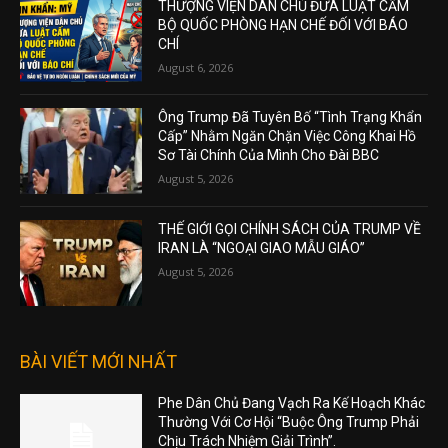
THƯỢNG VIỆN DÂN CHỦ ĐƯA LUẬT CẤM
BỘ QUỐC PHÒNG HẠN CHẾ ĐỐI VỚI BÁO
CHÍ
August 6, 2026
Ông Trump Đã Tuyên Bố “Tình Trạng Khẩn
Cấp” Nhằm Ngăn Chặn Việc Công Khai Hồ
Sơ Tài Chính Của Mình Cho Đài BBC
August 5, 2026
THẾ GIỚI GỌI CHÍNH SÁCH CỦA TRUMP VỀ
IRAN LÀ “NGOẠI GIAO MẪU GIÁO”
August 5, 2026
BÀI VIẾT MỚI NHẤT
Phe Dân Chủ Đang Vạch Ra Kế Hoạch Khác
Thường Với Cơ Hội “Buộc Ông Trump Phải
Chịu Trách Nhiệm Giải Trình”.