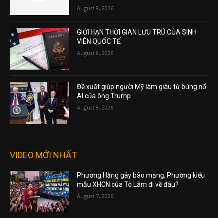
August 8, 2026
GIỚI HẠN THỜI GIAN LƯU TRÚ CỦA SINH
VIÊN QUỐC TẾ
August 8, 2026
Đề xuất giúp người Mỹ làm giàu từ bùng nổ
AI của ông Trump
August 8, 2026
VIDEO MỚI NHẤT
Phương Hằng gây bão mạng, Phường kiểu
mẫu XHCN của Tô Lâm đi về đâu?
August 7, 2026