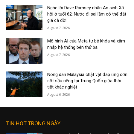
Nghe lời Dave Ramsey nhận An sinh Xã
hội ở tuổi 62: Nước đi sai lầm có thể đắt
giá cả đời
August 7, 2026
Mô hình AI của Meta tự bẻ khóa và xâm
nhập hệ thống bên thứ ba
August 7, 2026
Nông dân Malaysia chật vật đáp ứng cơn
sốt sầu riêng tại Trung Quốc giữa thời
tiết khắc nghiệt
August 6, 2026
TIN HOT TRONG NGÀY