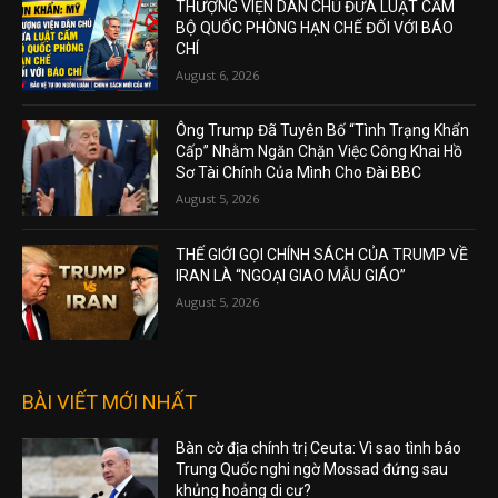
THƯỢNG VIỆN DÂN CHỦ ĐƯA LUẬT CẤM
BỘ QUỐC PHÒNG HẠN CHẾ ĐỐI VỚI BÁO
CHÍ
August 6, 2026
Ông Trump Đã Tuyên Bố “Tình Trạng Khẩn
Cấp” Nhằm Ngăn Chặn Việc Công Khai Hồ
Sơ Tài Chính Của Mình Cho Đài BBC
August 5, 2026
THẾ GIỚI GỌI CHÍNH SÁCH CỦA TRUMP VỀ
IRAN LÀ “NGOẠI GIAO MẪU GIÁO”
August 5, 2026
BÀI VIẾT MỚI NHẤT
Bàn cờ địa chính trị Ceuta: Vì sao tình báo
Trung Quốc nghi ngờ Mossad đứng sau
khủng hoảng di cư?