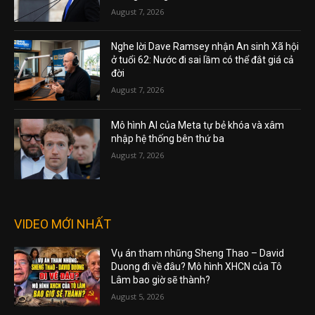
August 7, 2026
Nghe lời Dave Ramsey nhận An sinh Xã hội
ở tuổi 62: Nước đi sai lầm có thể đắt giá cả
đời
August 7, 2026
Mô hình AI của Meta tự bẻ khóa và xâm
nhập hệ thống bên thứ ba
August 7, 2026
VIDEO MỚI NHẤT
Vụ án tham nhũng Sheng Thao – David
Duong đi về đâu? Mô hình XHCN của Tô
Lâm bao giờ sẽ thành?
August 5, 2026