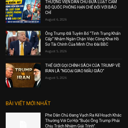
THƯỢNG VIỆN DÂN CHỦ ĐƯA LUẬT CẤM
BỘ QUỐC PHÒNG HẠN CHẾ ĐỐI VỚI BÁO
CHÍ
August 6, 2026
Ông Trump Đã Tuyên Bố “Tình Trạng Khẩn
Cấp” Nhằm Ngăn Chặn Việc Công Khai Hồ
Sơ Tài Chính Của Mình Cho Đài BBC
August 5, 2026
THẾ GIỚI GỌI CHÍNH SÁCH CỦA TRUMP VỀ
IRAN LÀ “NGOẠI GIAO MẪU GIÁO”
August 5, 2026
BÀI VIẾT MỚI NHẤT
Phe Dân Chủ Đang Vạch Ra Kế Hoạch Khác
Thường Với Cơ Hội “Buộc Ông Trump Phải
Chịu Trách Nhiệm Giải Trình”.