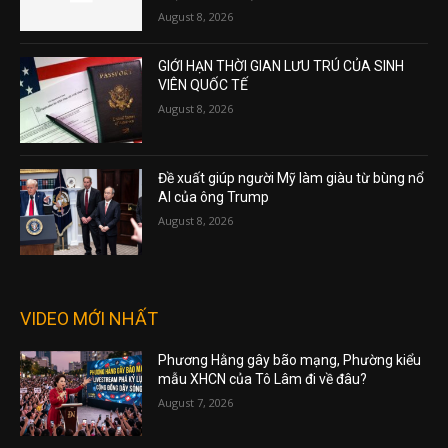
August 8, 2026
GIỚI HẠN THỜI GIAN LƯU TRÚ CỦA SINH
VIÊN QUỐC TẾ
August 8, 2026
Đề xuất giúp người Mỹ làm giàu từ bùng nổ
AI của ông Trump
August 8, 2026
VIDEO MỚI NHẤT
Phương Hằng gây bão mạng, Phường kiểu
mẫu XHCN của Tô Lâm đi về đâu?
August 7, 2026