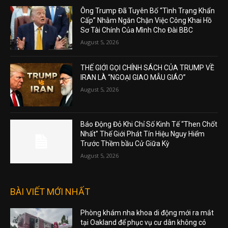
Ông Trump Đã Tuyên Bố “Tình Trạng Khẩn
Cấp” Nhằm Ngăn Chặn Việc Công Khai Hồ
Sơ Tài Chính Của Mình Cho Đài BBC
August 5, 2026
THẾ GIỚI GỌI CHÍNH SÁCH CỦA TRUMP VỀ
IRAN LÀ “NGOẠI GIAO MẪU GIÁO”
August 5, 2026
Báo Động Đỏ Khi Chỉ Số Kinh Tế “Then Chốt
Nhất” Thế Giới Phát Tín Hiệu Nguy Hiểm
Trước Thềm bầu Cử Giữa Kỳ
August 5, 2026
BÀI VIẾT MỚI NHẤT
Phòng khám nha khoa di động mới ra mắt
tại Oakland để phục vụ cư dân không có