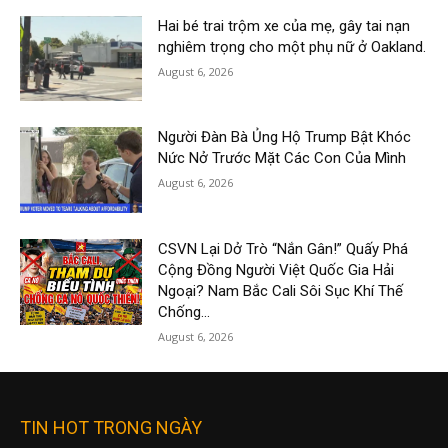
Hai bé trai trộm xe của mẹ, gây tai nạn
nghiêm trọng cho một phụ nữ ở Oakland.
August 6, 2026
Người Đàn Bà Ủng Hộ Trump Bật Khóc
Nức Nở Trước Mặt Các Con Của Mình
August 6, 2026
CSVN Lại Dở Trò “Nắn Gân!” Quấy Phá
Cộng Đồng Người Việt Quốc Gia Hải
Ngoại? Nam Bắc Cali Sôi Sục Khí Thế
Chống...
August 6, 2026
TIN HOT TRONG NGÀY