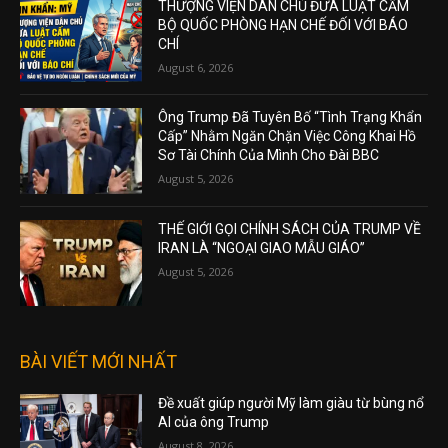
THƯỢNG VIỆN DÂN CHỦ ĐƯA LUẬT CẤM
BỘ QUỐC PHÒNG HẠN CHẾ ĐỐI VỚI BÁO
CHÍ
August 6, 2026
Ông Trump Đã Tuyên Bố “Tình Trạng Khẩn
Cấp” Nhằm Ngăn Chặn Việc Công Khai Hồ
Sơ Tài Chính Của Mình Cho Đài BBC
August 5, 2026
THẾ GIỚI GỌI CHÍNH SÁCH CỦA TRUMP VỀ
IRAN LÀ “NGOẠI GIAO MẪU GIÁO”
August 5, 2026
BÀI VIẾT MỚI NHẤT
Đề xuất giúp người Mỹ làm giàu từ bùng nổ
AI của ông Trump
August 8, 2026