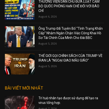
THƯỢNG VIỆN DÂN CHỦ ĐƯA LUẬT CẤM
BỘ QUỐC PHÒNG HẠN CHẾ ĐỐI VỚI BÁO
CHÍ
August 6, 2026
Ông Trump Đã Tuyên Bố “Tình Trạng Khẩn
Cấp” Nhằm Ngăn Chặn Việc Công Khai Hồ
Sơ Tài Chính Của Mình Cho Đài BBC
August 5, 2026
THẾ GIỚI GỌI CHÍNH SÁCH CỦA TRUMP VỀ
IRAN LÀ “NGOẠI GIAO MẪU GIÁO”
August 5, 2026
BÀI VIẾT MỚI NHẤT
Trí tuệ nhân tạo được sử dụng để tạo ra
virus tổng hợp.
August 7, 2026