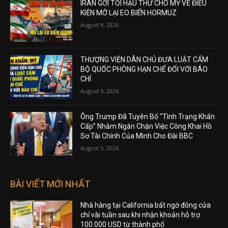
IRAN GỞI TỐI HẬU THƯ CHO MỸ VỀ ĐIỀU
KIỆN MỞ LẠI EO BIỂN HORMUZ
August 9, 2026
THƯỢNG VIỆN DÂN CHỦ ĐƯA LUẬT CẤM
BỘ QUỐC PHÒNG HẠN CHẾ ĐỐI VỚI BÁO
CHÍ
August 6, 2026
Ông Trump Đã Tuyên Bố “Tình Trạng Khẩn
Cấp” Nhằm Ngăn Chặn Việc Công Khai Hồ
Sơ Tài Chính Của Mình Cho Đài BBC
August 5, 2026
BÀI VIẾT MỚI NHẤT
Nhà hàng tại California bất ngờ đóng cửa
chỉ vài tuần sau khi nhận khoản hỗ trợ
100.000 USD từ thành phố