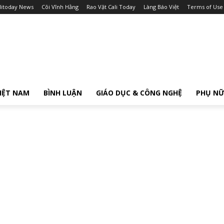
litoday News
Cõi Vĩnh Hằng
Rao Vặt Cali Today
Làng Báo Việt
Terms of Use
IỆT NAM
BÌNH LUẬN
GIÁO DỤC & CÔNG NGHỆ
PHỤ N