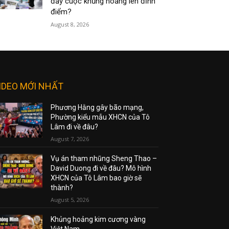
đẩy cuộc khủng hoảng lên đỉnh
điểm?
August 8, 2026
IDEO MỚI NHẤT
Phương Hằng gây bão mạng,
Phường kiểu mẫu XHCN của Tô
Lâm đi về đâu?
August 7, 2026
Vụ án tham nhũng Sheng Thao –
David Duong đi về đâu? Mô hình
XHCN của Tô Lâm bao giờ sẽ
thành?
August 5, 2026
Khủng hoảng kim cương vàng