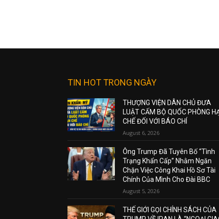
TIN HOT TRONG NGÀY
THƯỢNG VIỆN DÂN CHỦ ĐƯA
LUẬT CẤM BỘ QUỐC PHÒNG H
CHẾ ĐỐI VỚI BÁO CHÍ
August 6, 2026
Ông Trump Đã Tuyên Bố “Tình
Trạng Khẩn Cấp” Nhằm Ngăn
Chặn Việc Công Khai Hồ Sơ Tài
Chính Của Mình Cho Đài BBC
August 5, 2026
THẾ GIỚI GỌI CHÍNH SÁCH CỦA