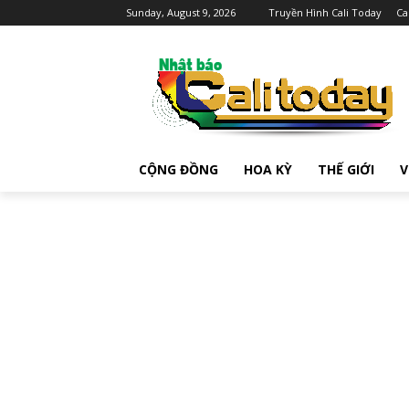
Sunday, August 9, 2026
Truyền Hình Cali Today
Ca
CỘNG ĐỒNG
HOA KỲ
THẾ GIỚI
V