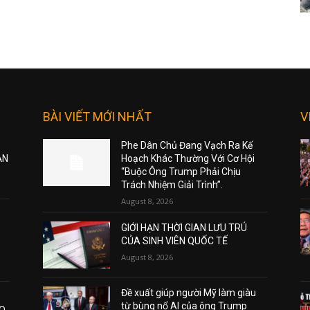
BÀI VIẾT MỚI NHẤT
V
Phe Dân Chủ Đang Vạch Ra Kế
ẠN
Hoạch Khác Thường Với Cơ Hội
“Buộc Ông Trump Phải Chịu
Trách Nhiệm Giải Trình”.
August 8, 2026
GIỚI HẠN THỜI GIAN LƯU TRÚ
CỦA SINH VIÊN QUỐC TẾ
August 8, 2026
Đề xuất giúp người Mỹ làm giàu
từ bùng nổ AI của ông Trump