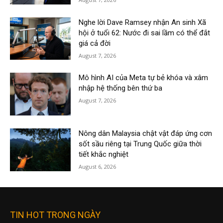
Nghe lời Dave Ramsey nhận An sinh Xã
hội ở tuổi 62: Nước đi sai lầm có thể đắt
giá cả đời
August 7, 2026
Mô hình AI của Meta tự bẻ khóa và xâm
nhập hệ thống bên thứ ba
August 7, 2026
Nông dân Malaysia chật vật đáp ứng cơn
sốt sầu riêng tại Trung Quốc giữa thời
tiết khắc nghiệt
August 6, 2026
TIN HOT TRONG NGÀY