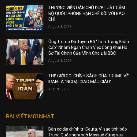
THƯỢNG VIỆN DÂN CHỦ ĐƯA LUẬT CẤM
BỘ QUỐC PHÒNG HẠN CHẾ ĐỐI VỚI BÁO
CHÍ
August 6, 2026
Ông Trump Đã Tuyên Bố “Tình Trạng Khẩn
Cấp” Nhằm Ngăn Chặn Việc Công Khai Hồ
Sơ Tài Chính Của Mình Cho Đài BBC
August 5, 2026
THẾ GIỚI GỌI CHÍNH SÁCH CỦA TRUMP VỀ
IRAN LÀ “NGOẠI GIAO MẪU GIÁO”
August 5, 2026
BÀI VIẾT MỚI NHẤT
Bàn cờ địa chính trị Ceuta: Vì sao tình báo
Trung Quốc nghi ngờ Mossad đứng sau