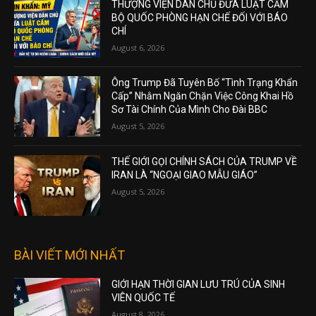
THƯỢNG VIỆN DÂN CHỦ ĐƯA LUẬT CẤM
BỘ QUỐC PHÒNG HẠN CHẾ ĐỐI VỚI BÁO
CHÍ
August 6, 2026
Ông Trump Đã Tuyên Bố “Tình Trạng Khẩn
Cấp” Nhằm Ngăn Chặn Việc Công Khai Hồ
Sơ Tài Chính Của Mình Cho Đài BBC
August 5, 2026
THẾ GIỚI GỌI CHÍNH SÁCH CỦA TRUMP VỀ
IRAN LÀ “NGOẠI GIAO MẪU GIÁO”
August 5, 2026
BÀI VIẾT MỚI NHẤT
GIỚI HẠN THỜI GIAN LƯU TRÚ CỦA SINH
VIÊN QUỐC TẾ
August 8, 2026