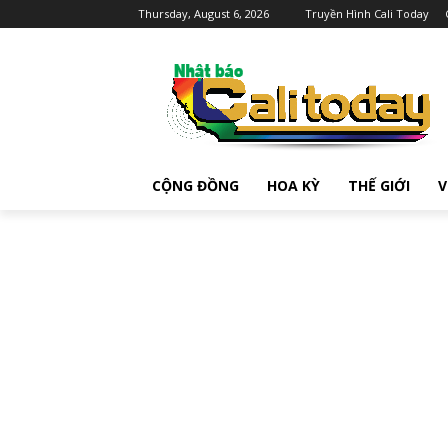
Thursday, August 6, 2026
Truyền Hình Cali Today
CỘNG ĐỒNG
HOA KỲ
THẾ GIỚI
V