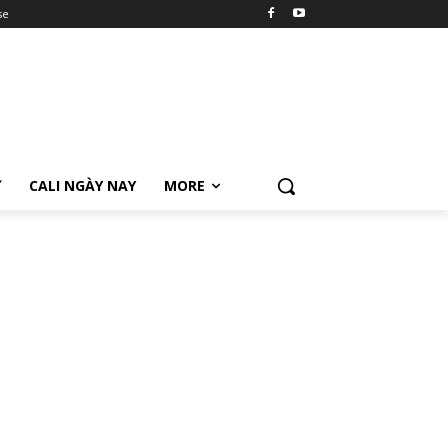
se
Ữ
CALI NGÀY NAY
MORE