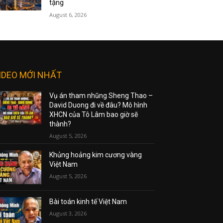
tặng
August 6, 2026
IDEO MỚI NHẤT
Vụ án tham nhũng Sheng Thao –
David Duong đi về đâu? Mô hình
XHCN của Tô Lâm bao giờ sẽ
thành?
August 5, 2026
Khủng hoảng kim cương vàng
Việt Nam
August 5, 2026
Bài toán kinh tế Việt Nam
August 3, 2026