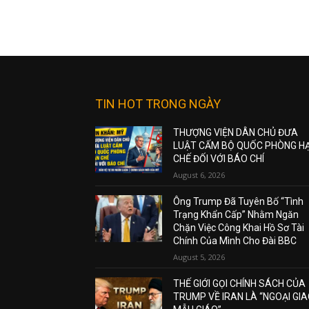
TIN HOT TRONG NGÀY
THƯỢNG VIỆN DÂN CHỦ ĐƯA
LUẬT CẤM BỘ QUỐC PHÒNG H
CHẾ ĐỐI VỚI BÁO CHÍ
August 6, 2026
Ông Trump Đã Tuyên Bố “Tình
Trạng Khẩn Cấp” Nhằm Ngăn
Chặn Việc Công Khai Hồ Sơ Tài
Chính Của Mình Cho Đài BBC
August 5, 2026
THẾ GIỚI GỌI CHÍNH SÁCH CỦA
TRUMP VỀ IRAN LÀ “NGOẠI GI