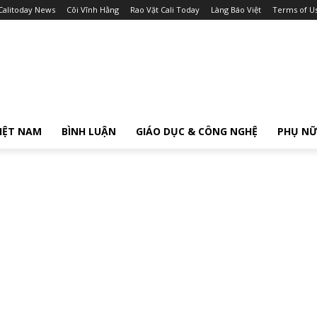
Calitoday News
Cõi Vĩnh Hằng
Rao Vặt Cali Today
Làng Báo Việt
Terms of U
IỆT NAM
BÌNH LUẬN
GIÁO DỤC & CÔNG NGHỆ
PHỤ N