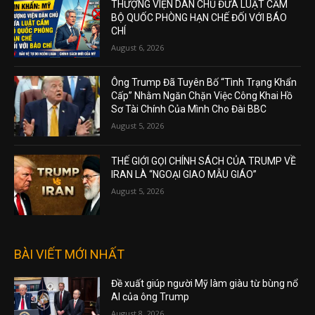
THƯỢNG VIỆN DÂN CHỦ ĐƯA LUẬT CẤM
BỘ QUỐC PHÒNG HẠN CHẾ ĐỐI VỚI BÁO
CHÍ
August 6, 2026
Ông Trump Đã Tuyên Bố “Tình Trạng Khẩn
Cấp” Nhằm Ngăn Chặn Việc Công Khai Hồ
Sơ Tài Chính Của Mình Cho Đài BBC
August 5, 2026
THẾ GIỚI GỌI CHÍNH SÁCH CỦA TRUMP VỀ
IRAN LÀ “NGOẠI GIAO MẪU GIÁO”
August 5, 2026
BÀI VIẾT MỚI NHẤT
Đề xuất giúp người Mỹ làm giàu từ bùng nổ
AI của ông Trump
August 8, 2026