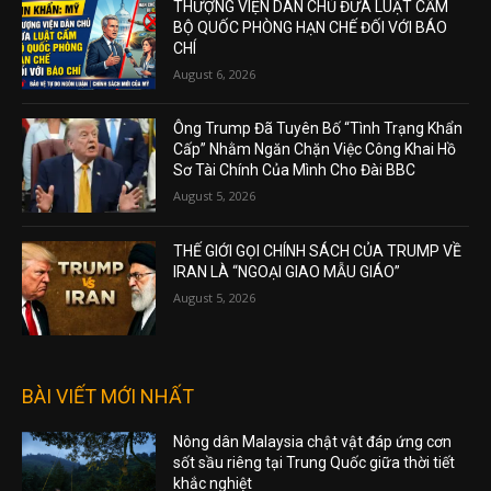
THƯỢNG VIỆN DÂN CHỦ ĐƯA LUẬT CẤM
BỘ QUỐC PHÒNG HẠN CHẾ ĐỐI VỚI BÁO
CHÍ
August 6, 2026
Ông Trump Đã Tuyên Bố “Tình Trạng Khẩn
Cấp” Nhằm Ngăn Chặn Việc Công Khai Hồ
Sơ Tài Chính Của Mình Cho Đài BBC
August 5, 2026
THẾ GIỚI GỌI CHÍNH SÁCH CỦA TRUMP VỀ
IRAN LÀ “NGOẠI GIAO MẪU GIÁO”
August 5, 2026
BÀI VIẾT MỚI NHẤT
Nông dân Malaysia chật vật đáp ứng cơn
sốt sầu riêng tại Trung Quốc giữa thời tiết
khắc nghiệt