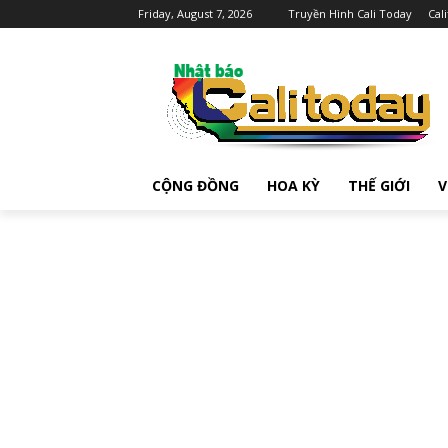
Friday, August 7, 2026
Truyền Hình Cali Today
Cal
CỘNG ĐỒNG
HOA KỲ
THẾ GIỚI
V