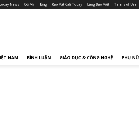
itoday News
Cõi Vĩnh Hằng
Rao Vặt Cali Today
Làng Báo Việt
Terms of Use
IỆT NAM
BÌNH LUẬN
GIÁO DỤC & CÔNG NGHỆ
PHỤ N