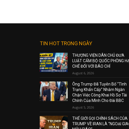
TIN HOT TRONG NGÀY
THƯỢNG VIỆN DÂN CHỦ ĐƯA
LUẬT CẤM BỘ QUỐC PHÒNG H
CHẾ ĐỐI VỚI BÁO CHÍ
August 6, 2026
Ông Trump Đã Tuyên Bố “Tình
Trạng Khẩn Cấp” Nhằm Ngăn
Chặn Việc Công Khai Hồ Sơ Tài
Chính Của Mình Cho Đài BBC
August 5, 2026
THẾ GIỚI GỌI CHÍNH SÁCH CỦA
TRUMP VỀ IRAN LÀ “NGOẠI GI