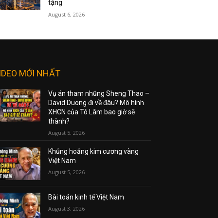
tặng
August 6, 2026
IDEO MỚI NHẤT
Vụ án tham nhũng Sheng Thao –
David Duong đi về đâu? Mô hình
XHCN của Tô Lâm bao giờ sẽ
thành?
August 5, 2026
Khủng hoảng kim cương vàng
Việt Nam
August 5, 2026
Bài toán kinh tế Việt Nam
August 3, 2026