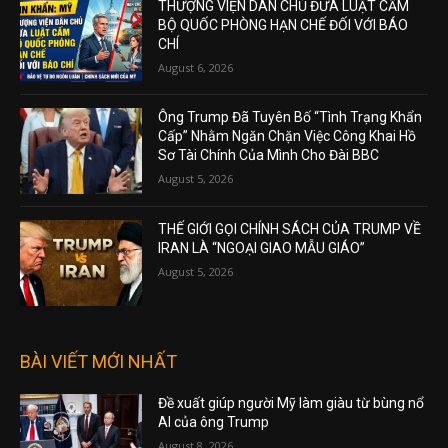
THƯỢNG VIỆN DÂN CHỦ ĐƯA LUẬT CẤM
BỘ QUỐC PHÒNG HẠN CHẾ ĐỐI VỚI BÁO
CHÍ
August 6, 2026
Ông Trump Đã Tuyên Bố “Tình Trạng Khẩn
Cấp” Nhằm Ngăn Chặn Việc Công Khai Hồ
Sơ Tài Chính Của Mình Cho Đài BBC
August 5, 2026
THẾ GIỚI GỌI CHÍNH SÁCH CỦA TRUMP VỀ
IRAN LÀ “NGOẠI GIAO MẪU GIÁO”
August 5, 2026
BÀI VIẾT MỚI NHẤT
Đề xuất giúp người Mỹ làm giàu từ bùng nổ
AI của ông Trump
August 8, 2026